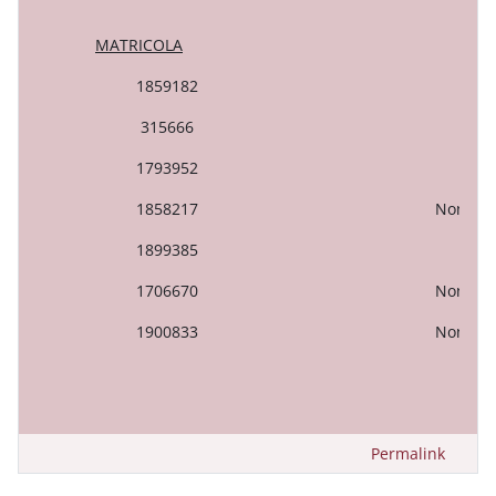
MATRICOLA
VO
1859182
2
315666
2
1793952
1
1858217
Non Am
1899385
2
1706670
Non Am
1900833
Non Am
Permalink