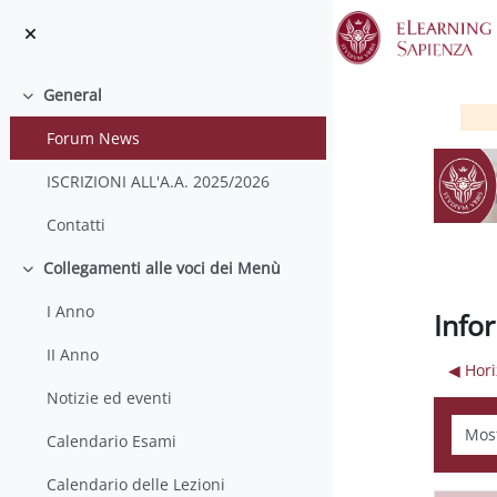
Salta al contenido principal
General
Colapsar
Forum News
ISCRIZIONI ALL'A.A. 2025/2026
Contatti
Collegamenti alle voci dei Menù
Colapsar
I Anno
Infor
II Anno
◀︎ Hor
Notizie ed eventi
Mostr
Calendario Esami
Calendario delle Lezioni