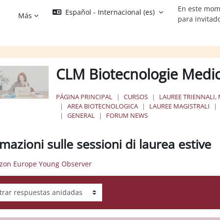
En este mom
Español - Internacional ‎(es)‎
Más
para invitad
CLM Biotecnologie Medi
PÁGINA PRINCIPAL
CURSOS
LAUREE TRIENNALI, 
AREA BIOTECNOLOGICA
LAUREE MAGISTRALI
GENERAL
FORUM NEWS
mazioni sulle sessioni di laurea estive
izon Europe Young Observer
ar modo