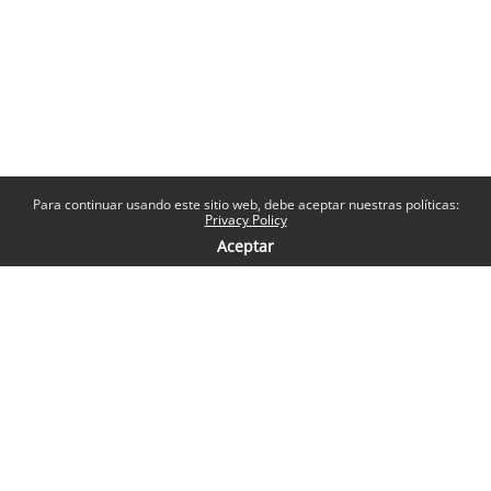
Para continuar usando este sitio web, debe aceptar nuestras políticas:
Privacy Policy
Aceptar
Contatti
Help desk
Sapienza Università di Roma