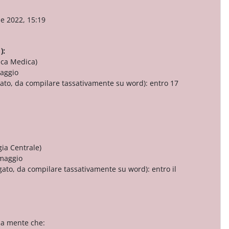
de 2022, 15:19
1):
nica Medica)
maggio
egato, da compilare tassativamente su word): entro 17
gia Centrale)
 maggio
egato, da compilare tassativamente su word): entro il
o a mente che: