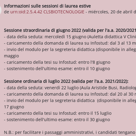
Informazioni sulle sessioni di laurea estive
Número de respuestas: 0
de
urn:oid:2.5.4.42 CLSBIOTECNOLOGIE
-
miércoles, 20 de abril 
Sessione straordinaria di giugno 2022 (valida per l'a.a. 2020/202
- data della seduta: mercoledì 15 giugno (Auletta didattica V Cli
- caricamento della domanda di laurea su Infostud: dal 3 al 13 
- invio del modulo per la segreteria didattica (disponibile in all
maggio
- caricamento della tesi su Infostud: entro l'8 giugno
- sostenimento dell'ultimo esame: entro il 10 giugno
Sessione ordinaria di luglio 2022 (valida per l'a.a. 2021/2022):
- data della seduta: venerdì 22 luglio (Aula Aristide Busi, Radiolo
- caricamento della domanda di laurea su Infostud: dal 20 al 30
- invio del modulo per la segreteria didattica (disponibile in all
17 giugno
- caricamento della tesi su Infostud: entro il 15 luglio
- sostenimento dell'ultimo esame: entro il 30 giugno
N.B.: per facilitare i passaggi amministrativi, i candidati tengan