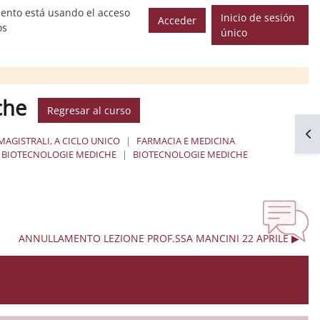
ento está usando el acceso
Inicio de sesión
Acceder
os
único
che
Regresar al curso
Abr
MAGISTRALI, A CICLO UNICO
FARMACIA E MEDICINA
BIOTECNOLOGIE MEDICHE
BIOTECNOLOGIE MEDICHE
ANNULLAMENTO LEZIONE PROF.SSA MANCINI 22 APRILE ▶︎