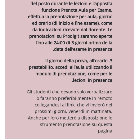
del posto durante le lezioni e l’
funzione Prenota Aula pe
effettua la prenotazione per aula
ed orario (di inizio e fine esam
da indicazioni ricevute dal doc
prenotazioni su Prodigit sarann
fino alle 24:00 di 3 giorni pri
data dell’esame in p
3. Il giorno della prova, all
prestabilito, accedi all’aula utili
modulo di prenotazione, com
lezioni in p
Gli studenti che devono solo verb
lo faranno preferibilmente i
collegandosi al link, che vi inv
prossimi giorni, venerdì in ma
Anche per loro metterò a disposi
strumento prenotazione su