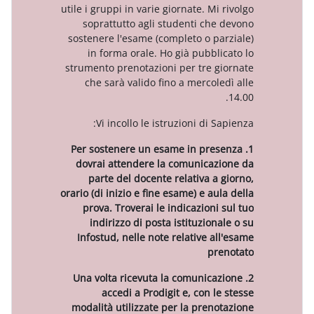
utile i gruppi in varie giornate. Mi
soprattutto agli studenti ch
sostenere l'esame (completo o p
in forma orale. Ho già pubbl
strumento prenotazioni per tre 
che sarà valido fino a mercol
Vi incollo le istruzioni di 
1. Per sostenere un esame in pr
dovrai attendere la comunica
parte del docente relativa a
orario (di inizio e fine esame) e au
prova. Troverai le indicazioni
indirizzo di posta istituzion
Infostud, nelle note relative a
pr
2. Una volta ricevuta la comunic
accedi a Prodigit e, con l
modalità utilizzate per la pren