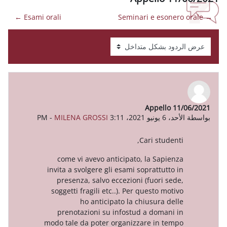
Esami orali ←
App
-
MILENA GROSSI
Cari 
come vi avevo anticipato, la 
invita a svolgere gli esami soprat
presenza, salvo eccezioni (fuo
soggetti fragili etc..). Per ques
ho anticipato la chiusu
prenotazioni su infostud a d
modo tale da poter organizzare 