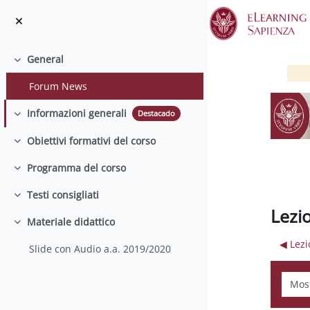
Salta al contenido principal
General
Colapsar
Forum News
Informazioni generali
Destacado
Colapsar
Obiettivi formativi del corso
Colapsar
Programma del corso
Colapsar
Testi consigliati
Colapsar
Lezi
Materiale didattico
Colapsar
◀︎ Lez
Slide con Audio a.a. 2019/2020
Mostr