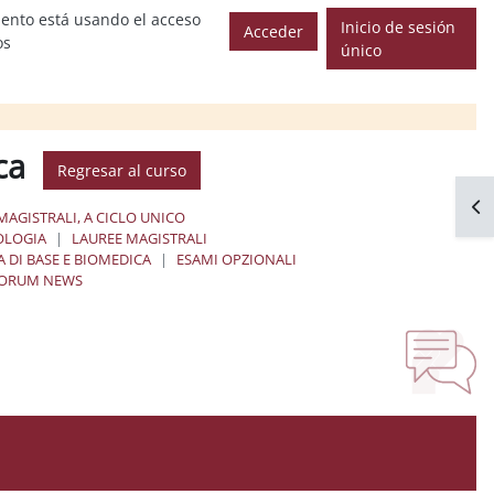
ento está usando el acceso
Inicio de sesión
Acceder
os
único
ica
Regresar al curso
Abr
MAGISTRALI, A CICLO UNICO
OLOGIA
LAUREE MAGISTRALI
 DI BASE E BIOMEDICA
ESAMI OPZIONALI
ORUM NEWS