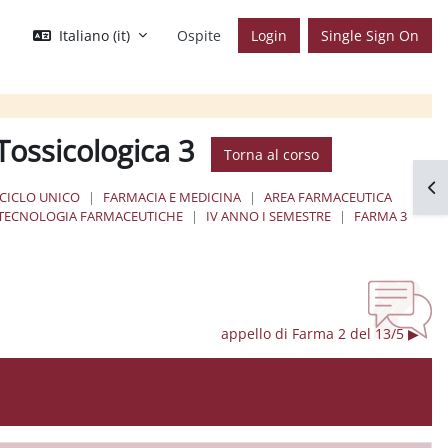
Italiano ‎(it)‎
Ospite
Login
Single Sign On
Tossicologica 3
Torna al corso
Apr
 CICLO UNICO
FARMACIA E MEDICINA
AREA FARMACEUTICA
 TECNOLOGIA FARMACEUTICHE
IV ANNO I SEMESTRE
FARMA 3
appello di Farma 2 del 13/5 ▶︎