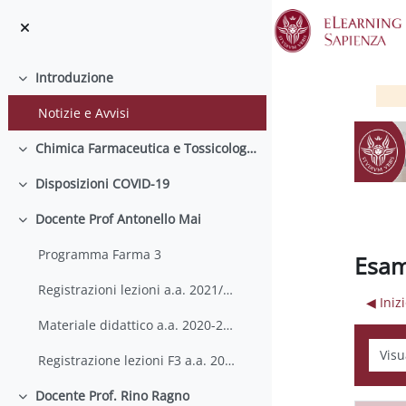
Vai al contenuto principale
Introduzione
Minimizza
Notizie e Avvisi
Chimica Farmaceutica e Tossicologica 3
Minimizza
Disposizioni COVID-19
Minimizza
Docente Prof Antonello Mai
Minimizza
Programma Farma 3
Esam
Registrazioni lezioni a.a. 2021/2022
◀︎ Ini
Materiale didattico a.a. 2020-2021
Modali
Registrazione lezioni F3 a.a. 2020-2021
Docente Prof. Rino Ragno
Minimizza