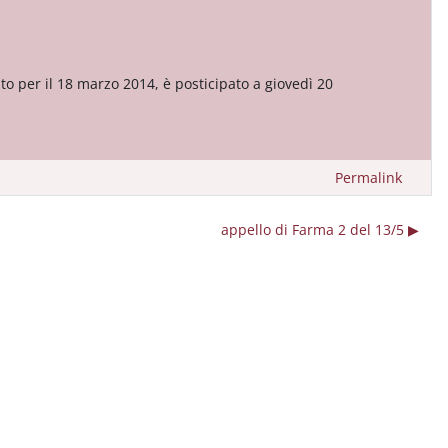
sto per il 18 marzo 2014, è posticipato a giovedì 20
Permalink
appello di Farma 2 del 13/5 ▶︎