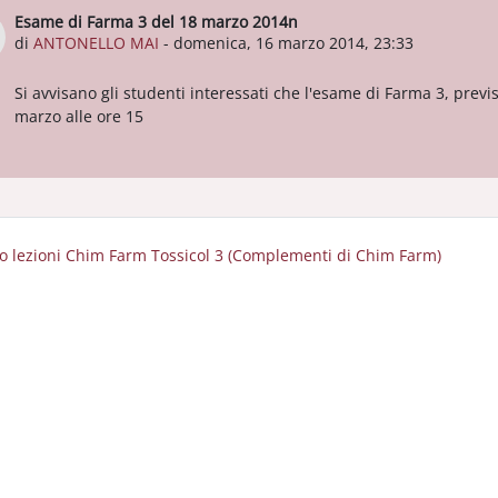
Esame di Farma 3 del 18 marzo 2014n
Numero di risposte: 0
di
ANTONELLO MAI
-
domenica, 16 marzo 2014, 23:33
Si avvisano gli studenti interessati che l'esame di Farma 3, previ
marzo alle ore 15
zio lezioni Chim Farm Tossicol 3 (Complementi di Chim Farm)