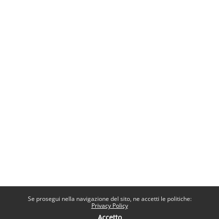
Se prosegui nella navigazione del sito, ne accetti le politiche:
Privacy Policy
Accetto