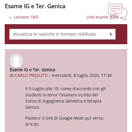
Esame IG e Ter. Genica
← Lezione 18/5
Link esame 23/9 →
Modalità visualizzazione
Esame IG e Ter. Genica
Numero di risposte: 0
di
CARLO PRESUTTI
-
mercoledì, 8 luglio 2020, 17:38
Il 9 Luglio alle 10, come d'accordo con gli
studenti si terra' l'esonero scritto del
Corso di Ingegneria Genetica e terapia
Genica.
Postero' il link di Google Meet qui verso
le 9:30.