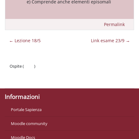
e) Comprende anche elementi episomali
Permalink
← Lezione 18/5
Link esame 23/9 →
Ospite (
Login
)
Politiche
Ottieni l'app mobile
Informazioni
Portale Sapienza
Moodle community
Moodle Docs