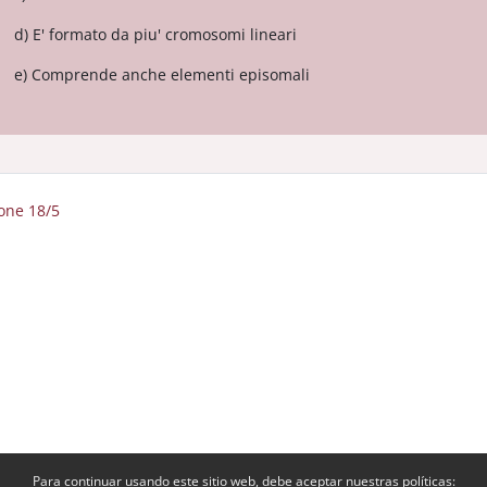
d) E' formato da piu' cromosomi lineari
e) Comprende anche elementi episomali
ione 18/5
Para continuar usando este sitio web, debe aceptar nuestras políticas: