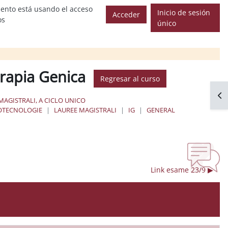
ento está usando el acceso
Inicio de sesión
Acceder
os
único
erapia Genica
Regresar al curso
Abr
MAGISTRALI, A CICLO UNICO
OTECNOLOGIE
LAUREE MAGISTRALI
IG
GENERAL
Link esame 23/9 ▶︎