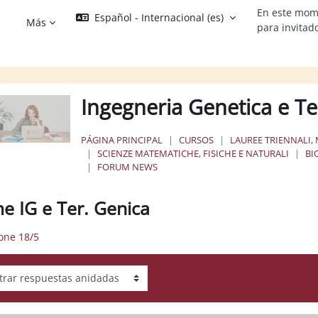
En este mom
Español - Internacional ‎(es)‎
Más
para invitad
Ingegneria Genetica e T
PÁGINA PRINCIPAL
CURSOS
LAUREE TRIENNALI, 
SCIENZE MATEMATICHE, FISICHE E NATURALI
BI
FORUM NEWS
e IG e Ter. Genica
ione 18/5
ar modo