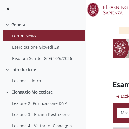
Salta al contenido principal
General
Colapsar
Forum News
Esercitazione Giovedi 28
Risultati Scritto IGTG 10/6/2026
Introduzione
Colapsar
Lezione 1-Intro
Esam
Clonaggio Molecolare
Colapsar
◀︎ Lez
Lezione 2- Purificazione DNA
Mostr
Lezione 3 - Enzimi Restrizione
Lezione 4 - Vettori di Clonaggio