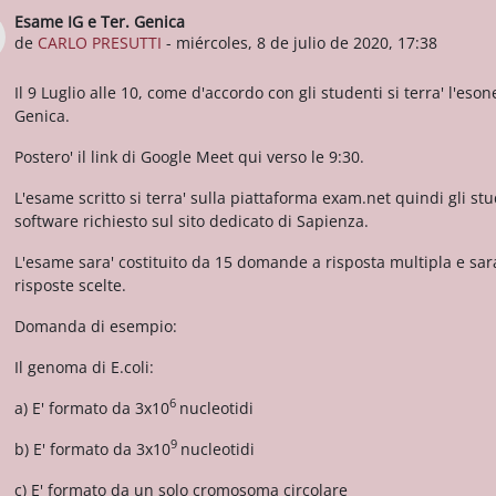
Esame IG e Ter. Genica
Número de respuestas: 0
de
CARLO PRESUTTI
-
miércoles, 8 de julio de 2020, 17:38
Il 9 Luglio alle 10, come d'accordo con gli studenti si terra' l'eso
Genica.
Postero' il link di Google Meet qui verso le 9:30.
L'esame scritto si terra' sulla piattaforma exam.net quindi gli stu
software richiesto sul sito dedicato di Sapienza.
L'esame sara' costituito da 15 domande a risposta multipla e sar
risposte scelte.
Domanda di esempio:
Il genoma di E.coli:
6
a) E' formato da 3x10
nucleotidi
9
b) E' formato da 3x10
nucleotidi
c) E' formato da un solo cromosoma circolare