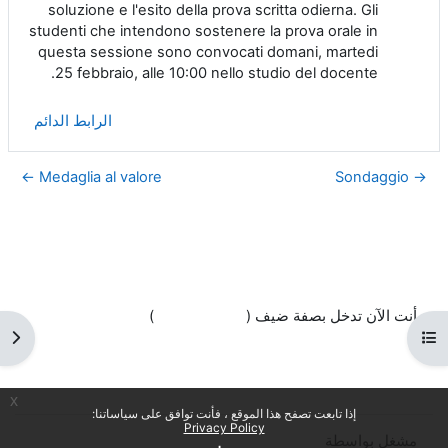
soluzione e l'esito della prova scritta odierna. Gli
studenti che intendono sostenere la prova orale in
questa sessione sono convocati domani, martedi
25 febbraio, alle 10:00 nello studio del docente.
الرابط الدائم
Medaglia al valore ←
→ Sondaggio
أنت الآن تدخل بصفة ضيف (
تسجيل الدخول
)
فتح فهرس المقرر
فتح 
السياسات
احصل على تطبيق الجوّال
التبديل إلى القالب القياسي
x
إذا تابعت تصفح هذا الموقع ، فأنت توافق على سياساتنا:
Privacy Policy
مشغل بواسطة
مودل