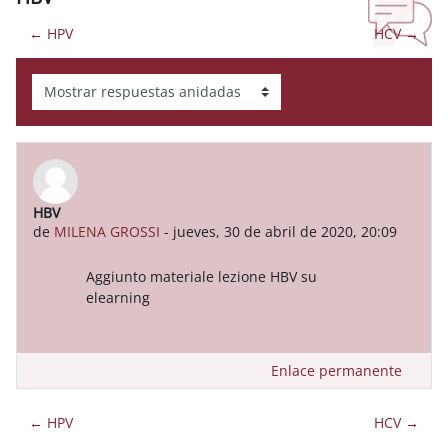
← HPV
HCV →
Mostrar modo
HBV
Número de respuestas: 0
de
MILENA GROSSI
-
jueves, 30 de abril de 2020, 20:09
Aggiunto materiale lezione HBV su
elearning
Enlace permanente
← HPV
HCV →