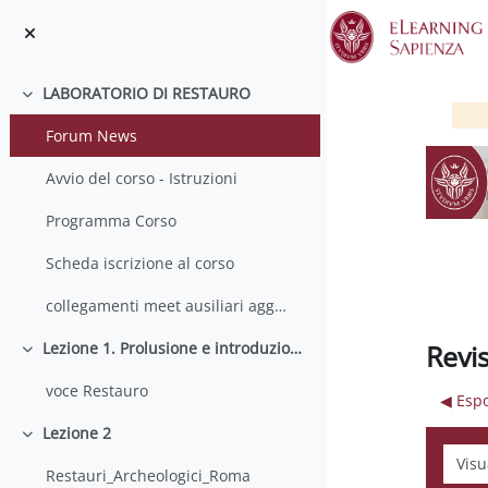
Vai al contenuto principale
LABORATORIO DI RESTAURO
Minimizza
Forum News
Avvio del corso - Istruzioni
Programma Corso
Scheda iscrizione al corso
collegamenti meet ausiliari aggiornati
Revis
Lezione 1. Prolusione e introduzione al corso
Minimizza
voce Restauro
◀︎ Esp
Lezione 2
Minimizza
Modali
Restauri_Archeologici_Roma