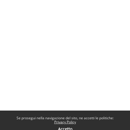
Se prosegui nella navigazione del sito, ne accetti le politiche:
Privacy Policy
Accetto