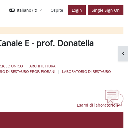
Italiano ‎(it)‎
Ospite
Login
Single Sign On
anale E - prof. Donatella
Apr
 CICLO UNICO
ARCHITETTURA
IO DI RESTAURO PROF. FIORANI
LABORATORIO DI RESTAURO
Esami di laboratorio ▶︎