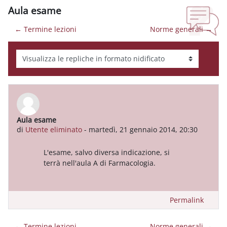
Aula esame
← Termine lezioni
Norme generali →
Modalità visualizzazione
Aula esame
Numero di risposte: 0
di
Utente eliminato
-
martedì, 21 gennaio 2014, 20:30
L'esame, salvo diversa indicazione, si
terrà nell'aula A di Farmacologia.
Permalink
← Termine lezioni
Norme generali →