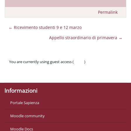
Permalink
← Ricevimento studenti 9 e 12 marzo
Appello straordinario di primavera →
You are currently using guest access (
Log in
)
Policies
Get the mobile app
Informazioni
Portale Sapienza
Moodle community
Moodle Docs