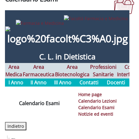
Aggregazione dei criteri
C. L. in Dietistica
Area
Area
Area
Professioni
Corsi
Medica
Farmaceutica
Biotecnologica
Sanitarie
Interfaco
I Anno
II Anno
III Anno
Contatti
Docenti
Home page
Calendario Lezioni
Calendario Esami
Calendario Esami
Notizie ed eventi