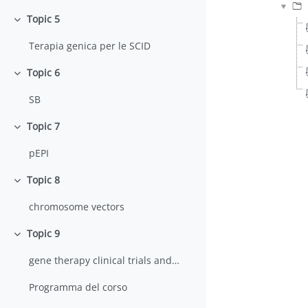
Topic 5
Minimizza
Terapia genica per le SCID
Topic 6
Minimizza
SB
Topic 7
Minimizza
pEPI
Topic 8
Minimizza
chromosome vectors
Topic 9
Minimizza
gene therapy clinical trials and gene therapy for cystic fibrosis
Programma del corso