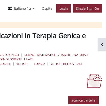
Italiano ‎(it)‎
Ospite
Login
Single Sign On
icazioni in Terapia Genica e
Apr
 CICLO UNICO
SCIENZE MATEMATICHE, FISICHE E NATURALI
TECNOLOGIE CELLULARI
ECOLARE
VETTORI
TOPIC 2
VETTORI RETROVIRALI
Scarica cartella