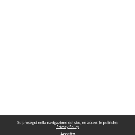
Se prosegui nella navigazione del sito, ne accetti le politiche:
Privacy Policy
Accetto