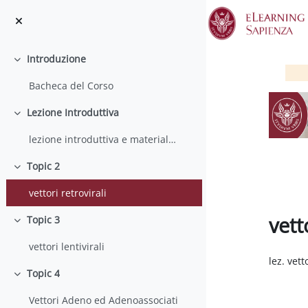
Vai al contenuto principale
Introduzione
Minimizza
Bacheca del Corso
Lezione Introduttiva
Minimizza
lezione introduttiva e materiale bibliografico
Topic 2
Minimizza
vettori retrovirali
vett
Topic 3
Minimizza
vettori lentivirali
Aggregaz
lez. vett
Topic 4
Minimizza
Vettori Adeno ed Adenoassociati