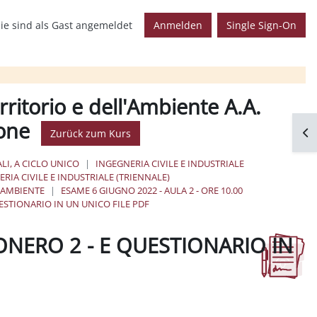
ie sind als Gast angemeldet
Anmelden
Single Sign-On
ritorio e dell'Ambiente A.A.
tone
Blo
Zurück zum Kurs
LI, A CICLO UNICO
INGEGNERIA CIVILE E INDUSTRIALE
RIA CIVILE E INDUSTRIALE (TRIENNALE)
'AMBIENTE
ESAME 6 GIUGNO 2022 - AULA 2 - ORE 10.00
ESTIONARIO IN UN UNICO FILE PDF
NERO 2 - E QUESTIONARIO IN