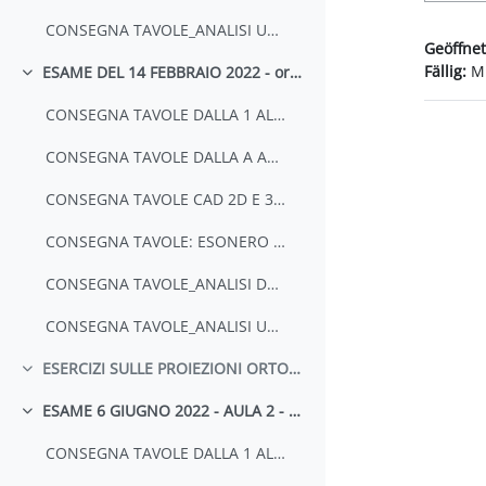
CONSEGNA TAVOLE_ANALISI URBANA IN UN UNICO FILE PDF E IN FILE QGIS CON LE RELATIVE CARTELLE
Geöffnet
Fällig:
Mi
ESAME DEL 14 FEBBRAIO 2022 - ore 10.00 - AULA 2
Einklappen
CONSEGNA TAVOLE DALLA 1 ALLA 6 IN UN UNICO FILE PDF
CONSEGNA TAVOLE DALLA A ALLA C IN UN UNICO FILE PDF
CONSEGNA TAVOLE CAD 2D E 3D IN UN UNICO PDF E CON CARTELLA ZIP CON DWG
CONSEGNA TAVOLE: ESONERO 1- ESONERO 2 - E QUESTIONARIO IN UN UNICO FILE PDF
CONSEGNA TAVOLE_ANALISI DEL TERRITORIO IN UN UNICO FILE PDF E IN FILE QGIS CON LE RELATIVE CARTELLE
CONSEGNA TAVOLE_ANALISI URBANA IN UN UNICO FILE PDF E IN FILE QGIS CON LE RELATIVE CARTELLE
ESERCIZI SULLE PROIEZIONI ORTOGONALI
Einklappen
ESAME 6 GIUGNO 2022 - AULA 2 - ORE 10.00
Einklappen
CONSEGNA TAVOLE DALLA 1 ALLA 6 IN UN UNICO FILE PDF