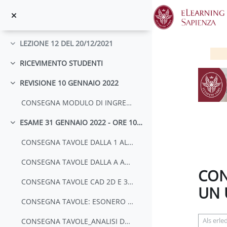
LEZIONE 10 DEL 06/12/2021
Zum Hauptinhalt
Einklappen
LEZIONE 11 DEL 13/12/2021
Einklappen
LEZIONE 12 DEL 20/12/2021
Einklappen
RICEVIMENTO STUDENTI
Einklappen
REVISIONE 10 GENNAIO 2022
Einklappen
CONSEGNA MODULO DI INGRESSO FACOLTA'
ESAME 31 GENNAIO 2022 - ORE 10.00 - AULA 10
Einklappen
CONSEGNA TAVOLE DALLA 1 ALLA 6 IN UN UNICO FILE PDF
CONSEGNA TAVOLE DALLA A ALLA C IN UN UNICO FILE PDF
CON
CONSEGNA TAVOLE CAD 2D E 3D IN UN UNICO PDF E CON CARTELLA ZIP CON DWG
UN 
CONSEGNA TAVOLE: ESONERO 1- ESONERO 2 - E QUESTIONARIO IN UN UNICO FILE PDF
Abschlu
CONSEGNA TAVOLE_ANALISI DEL TERRITORIO IN UN UNICO FILE PDF E IN FILE QGIS CON LE RELATIVE CARTELLE
Als erl