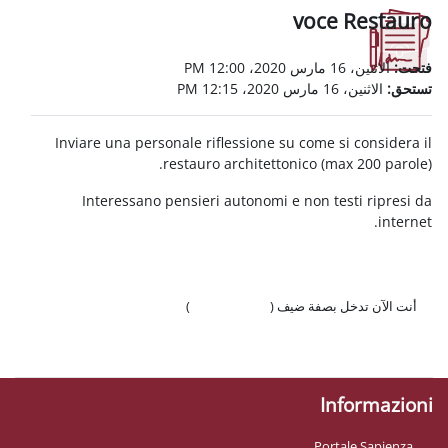
v
Inviare una personale riflessione su c
restauro architettonic
Interessano pensieri autonomi e no
 ضيف (
تسجيل الدخول
)
وّال