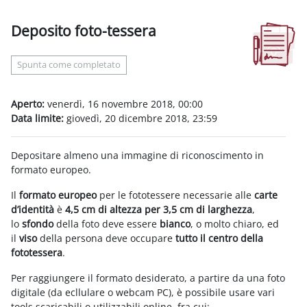
Deposito foto-tessera
Aggregazione dei criteri
Spunta come completato
Aperto:
venerdì, 16 novembre 2018, 00:00
Data limite:
giovedì, 20 dicembre 2018, 23:59
Depositare almeno una immagine di riconoscimento in
formato europeo.
Il
formato europeo
per le fototessere necessarie alle
carte
d’identità
è
4,5 cm di altezza per 3,5 cm di larghezza
,
lo
sfondo
della foto deve essere
bianco
, o molto chiaro, ed
il
viso
della persona deve occupare
tutto il centro della
fototessera
.
Per raggiungere il formato desiderato, a partire da una foto
digitale (da ecllulare o webcam PC), è possibile usare vari
tools scaricabili o utilizzabili online, fra cui: