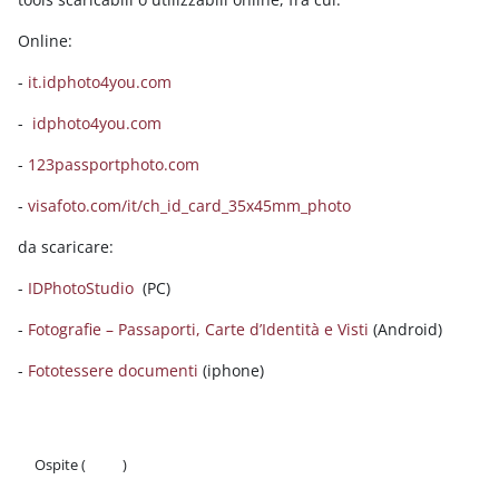
Online:
-
it.idphoto4you.com
-
idphoto4you.com
-
123passportphoto.com
-
visafoto.com/it/ch_id_card_35x45mm_photo
da scaricare:
-
IDPhotoStudio
(PC)
-
Fotografie – Passaporti, Carte d’Identità e Visti
(Android)
-
Fototessere documenti
(iphone)
Ospite (
Login
)
Politiche