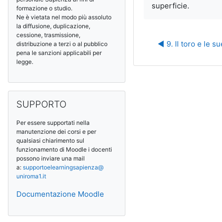
superficie.
formazione o studio.
Ne è vietata nel modo più assoluto
la diffusione, duplicazione,
cessione, trasmissione,
◀︎ 9. Il toro e le s
distribuzione a terzi o al pubblico
pena le sanzioni applicabili per
legge.
SUPPORTO überspringen
SUPPORTO
Per essere supportati nella
manutenzione dei corsi e per
qualsiasi chiarimento sul
funzionamento di Moodle i docenti
possono inviare una mail
a:
supportoelearningsapienza@
uniroma1.it
Documentazione Moodle