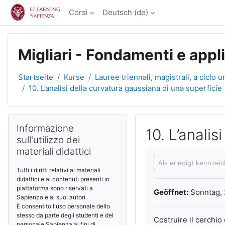
Zum Hauptinhalt
Corsi
Deutsch ‎(de)‎
Migliari - Fondamenti e appl
Startseite
Kurse
Lauree triennali, magistrali, a ciclo u
10. L’analisi della curvatura gaussiana di una superficie
Blöcke
Informazione sull'utilizzo dei materiali didattici überspringen
Informazione
10. L’anali
sull'utilizzo dei
materiali didattici
Abschlussbedingun
Als erledigt kennzei
Tutti i diritti relativi ai materiali
didattici e ai contenuti presenti in
piattaforma sono riservati a
Geöffnet:
Sonntag, 
Sapienza e ai suoi autori.
È consentito l'uso personale dello
stesso da parte degli studenti e del
Costruire il cerchio
personale Sapienza ai fini di