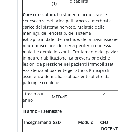
disabilità
(1)
Core curriculum:
Lo studente
acquisisce le
conoscenze dei principali processi morbosi a
carico del sistema nervoso. Malattie delle
meningi, dell’encefalo, del sistema
extrapiramidale, del rachide, della trasmissione
neuromuscolare, dei nervi periferici,epilessia,
malattie demielinizzanti. Trattamento dei pazienti
in neuro riabilitazione. La prevenzione delle
lesioni da pressione nei pazienti immobilizzati.
Assistenza al paziente geriatrico. Principi di
assistenza domiciliare al paziente affetto da
patologie croniche.
Tirocinio II
20
MED/45
anno
III anno - I semestre
Insegnamenti
SSD
Modulo
CFU
DOCENTE