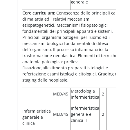
generale
Core curriculum
: Conoscenza delle principali cause
di malattia ed i relativi meccanismi
eziopatogenetici. Meccanismi fisiopatologici
fondamentali dei principali apparati e sistemi.
Principali organismi patogeni per l’uomo ed i
meccanismi biologici fondamentali di difesa
dell’organismo. Il processo infiammatorio, la
trasformazione neoplastica. Elementi di tecniche in
anatomia patologica: prelievi,
fissazione,allestimento preparati istologici e
refertazione esami istologi e citologici. Grading e
staging delle neoplasie.
Metodologia
MED/45
2
infermieristica
Infermieristica
Infermieristica
MED/45
generale e
2
generale e
clinica II
clinica