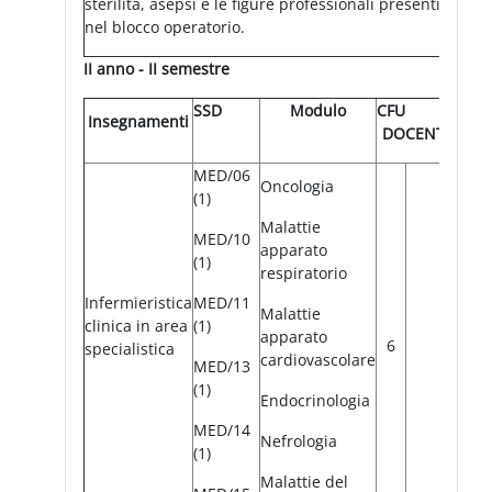
sterilità, asepsi e le figure professionali presenti
nel blocco operatorio.
II anno - II semestre
SSD
Modulo
CFU
Insegnamenti
DOCENTE
MED/06
Oncologia
(1)
Malattie
MED/10
apparato
(1)
respiratorio
Infermieristica
MED/11
Malattie
clinica in area
(1)
apparato
6
specialistica
cardiovascolare
MED/13
(1)
Endocrinologia
MED/14
Nefrologia
(1)
Malattie del