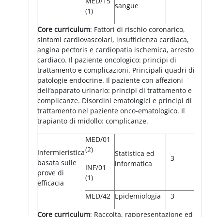
MED/15
sangue
(1)
Core curriculum
: Fattori di rischio coronarico,
sintomi cardiovascolari, insufficienza cardiaca,
angina pectoris e cardiopatia ischemica, arresto
cardiaco. Il paziente oncologico: principi di
trattamento e complicazioni. Principali quadri di
patologie endocrine. Il paziente con affezioni
dell’apparato urinario: principi di trattamento e
complicanze. Disordini ematologici e principi di
trattamento nel paziente onco-ematologico. Il
trapianto di midollo: complicanze.
MED/01
(2)
Infermieristica
Statistica ed
3
basata sulle
informatica
INF/01
prove di
(1)
efficacia
MED/42
Epidemiologia
3
Core curriculum
: Raccolta, rappresentazione ed