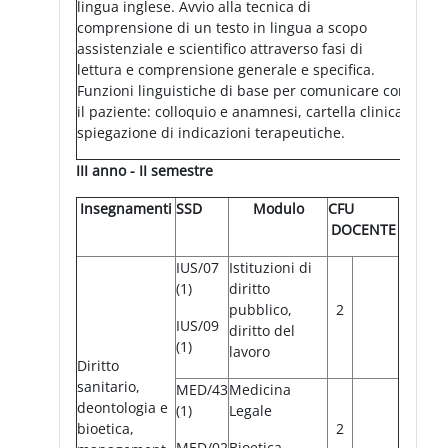
lingua inglese. Avvio alla tecnica di
comprensione di un testo in lingua a scopo
assistenziale e scientifico attraverso fasi di
lettura e comprensione generale e specifica.
Funzioni linguistiche di base per comunicare con
il paziente: colloquio e anamnesi, cartella clinica,
spiegazione di indicazioni terapeutiche.
III anno - II semestre
Insegnamenti
SSD
Modulo
CFU
DOCENTE
IUS/07
Istituzioni di
(1)
diritto
pubblico,
2
IUS/09
diritto del
(1)
lavoro
Diritto
sanitario,
MED/43
Medicina
deontologia e
(1)
Legale
bioetica,
2
MED/02
Bioetica