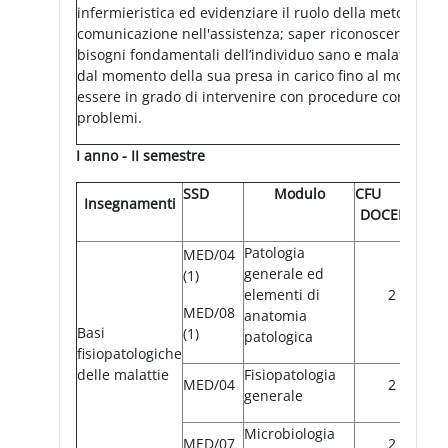
infermieristica ed evidenziare il ruolo della metodologia
comunicazione nell'assistenza; saper riconoscere, attra
bisogni fondamentali dell’individuo sano e malato; sap
dal momento della sua presa in carico fino al momento
essere in grado di intervenire con procedure corrette p
problemi.
I anno - II semestre
SSD
Modulo
CFU
Insegnamenti
DOCENTE
Patologia
MED/04
generale ed
(1)
elementi di
2
MED/08
anatomia
Basi
(1)
patologica
fisiopatologiche
delle malattie
Fisiopatologia
MED/04
2
generale
Microbiologia
MED/07
2