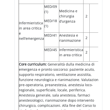
MED/09
Medicina e
(1)
chirurgia
2
MED/18
d’urgenza
Infermieristica
(1)
in area critica
e
MED/41
Anestesia e
2
nell’emergenza
rianimazione
MED/45
Infermieristica
2
in area critica
Core curriculum:
Generalità dulla medicina di
emergenza e pronto soccorso: paziente acuto,
supporto respiratorio, ventilazione assistita,
funzione neurologica e rianimazione. Valutazione
pre-operatoria, preanestesia, anestesia loco-
regionale, superficiale, locale, periferica.
Anestesia generale, sala anestesia, farmaci
anestesiologici, rianimazione dopo intervento
chirurgico, complicazioni. Alla fine del Corso lo