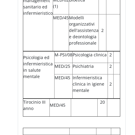
management
(1)
sanitario ed
infermieristico
MED/45
Modelli
organizzativi
dell'assistenza
2
e deontologia
professionale
M-PSI/08
Psicologia clinica
2
Psicologia ed
infermieristica
MED/25
Psichiatria
2
in salute
mentale
MED/45
Infermieristica
clinica in igiene
2
mentale
Tirocinio III
20
MED/45
anno