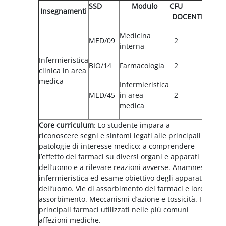
SSD
Modulo
CFU
Insegnamenti
DOCENTE
Medicina
MED/09
2
interna
Infermieristica
BIO/14
Farmacologia
2
clinica in area
medica
Infermieristica
MED/45
in area
2
medica
Core curriculum
: Lo studente impara a
riconoscere segni e sintomi legati alle principali
patologie di interesse medico; a comprendere
l’effetto dei farmaci su diversi organi e apparati
dell’uomo e a rilevare reazioni avverse. Anamnesi
infermieristica ed esame obiettivo degli apparati
dell’uomo. Vie di assorbimento dei farmaci e loro
assorbimento. Meccanismi d’azione e tossicità. I
principali farmaci utilizzati nelle più comuni
affezioni mediche.