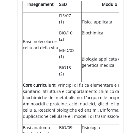
Insegnamenti
SSD
Modulo
FIS/07
(1)
Fisica applicata
BIO/10
Biochimica
(2)
Basi molecolari e
cellulari della vita
MED/03
(1)
Biologia applicata e
genetica medica
BIO13
(2)
Core curriculum
: Principi di fisica elementare e relativ
sanitario. Struttura e comportamento chimico delle mol
biochimiche del metabolismo. L’acqua e le proprietà de
Aminoacidi e proteine, acidi nucleici, glicidi e lipidi. S
cellula. Reazioni biologiche ed enzimi. L’informazione ge
duplicazione cellulare e i modelli di trasmissione genet
Basi anatomo-
BIO/09
Fisiologia