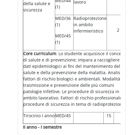
MED/44
lavoro
della salute e
(1)
sicurezza
MED/36
Radioprotezione
(1)
in ambito
2
infermieristico
MED/45
(1)
Core curriculum
: Lo studente acquisisce il concetto
di salute e di prevenzione; impara a raccogliere i
dati epidemiologici ai fini del mantenimento della
salute e della prevenzione della malattia. Analisi dei
fattori di rischio biologici e ambientali. Modalità di
trasmissione e prevenzione delle più comuni
patologie infettive. Le procedure di sicurezza in
ambito lavorativo. Fattori di rischio professionale e
procedure di sicurezza in tema di radioprotezione.
Tirocinio I anno
MED/45
15
II anno - I semestre