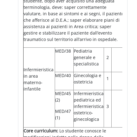
studente, dopo aver acquisito una adeguata
terminologia, deve: saper correttamente
valutare, in base ai sintomi e ai segni, il paziente
che afferisce al D.E.A.; saper elaborare piani di
assistenza ai pazienti in Area critica; saper
gestire e stabilizzare il paziente dall’evento
traumatico sul territorio all’arrivo in ospedale.
MED/38
Pediatria
generale e
2
specialistica
Infermieristica
MED/40
Ginecologia e
in area
1
ostetricia
materno-
infantile
MED/45
Infermieristica
(2)
pediatrica ed
infermieristica
3
MED/47
ostetrico-
(1)
ginecologica
Core curriculum:
Lo studente conosce le