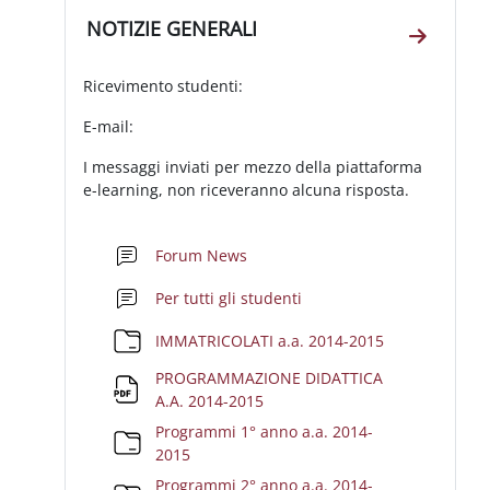
Schema della sezione
NOTIZIE GENERALI
Vai alla
Ricevimento studenti:
E-mail:
I messaggi inviati per mezzo della piattaforma
e-learning, non riceveranno alcuna risposta.
Forum News
Forum
Per tutti gli studenti
Cartella
IMMATRICOLATI a.a. 2014-2015
PROGRAMMAZIONE DIDATTICA
File
A.A. 2014-2015
Programmi 1° anno a.a. 2014-
Cartella
2015
Programmi 2° anno a.a. 2014-