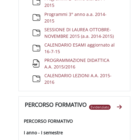
Cartella
2015
Programmi 3° anno a.a. 2014-
Cartella
2015
SESSIONE DI LAUREA OTTOBRE-
Cartella
NOVEMBRE 2015 (a.a. 2014-2015)
CALENDARIO ESAMI aggiornato al
Cartella
16-7-15
PROGRAMMAZIONE DIDATTICA
File
A.A. 2015/2016
CALENDARIO LEZIONI A.A. 2015-
Cartella
2016
PERCORSO FORMATIVO
Evidenziato
Vai alla
PERCORSO FORMATIVO
I anno - I semestre