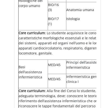
fisiologiche del
BIO/16
corpo umano
(3)
Anatomia umana
BIO/17
Istologia
(1)
Core curriculum
: Lo studente acquisisce le conoscenze 
caratteristiche morfologiche essenziali e le relative m
dei sistemi, apparati ed organi nell’uomo e le loro inter
apparati cardiocircolatorio, respiratorio, digerente, ur
locomotore, genitale.
Principi dell’assistenza
MED/45
Basi
infermieristica
dell’assistenza
Infermieristica generale 
infermieristica
MED/45
clinica I
Core curriculum
: Alla fine del Corso lo studente, dopo 
adeguata terminologia, deve: conoscere le teorie ed i m
riferimento dell’assistenza infermieristica che orientan
riconoscere le tappe fondamentali del percorso storico 