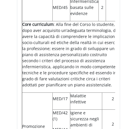
Infermieristica
MED/45
basata sulle
2
evidenze
Core curriculum
: Alla fine del Corso lo studente,
dopo aver acquisito un’adeguata terminologia, deve:
avere la capacità di comprendere le implicazioni
socio-culturali ed etiche della realtà in cui esercita
la professione; essere in grado di sviluppare un
piano di assistenza personalizzato costruito
secondo i criteri del processo di assistenza
infermieristica, applicando in modo competente le
tecniche e le procedure specifiche ed essendo in
grado di fare valutazioni critiche circa i criteri
adottati per pianificare un piano assistenziale.
Malattie
MED/17
2
infettive
MED/42
Igiene e
(1)
sicurezza negli
2
ambienti di
Promozione