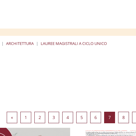
ARCHITETTURA
LAUREE MAGISTRALI A CICLO UNICO
Pagina precedente
Pagina 1
Pagina 2
Pagina 3
Pagina 4
Pagina 5
Pagina 6
Pagina 7
Pagin
«
1
2
3
4
5
6
7
8