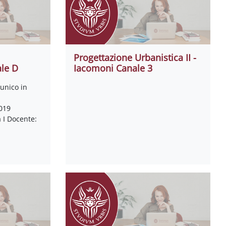
Progettazione Urbanistica II -
le D
Iacomoni Canale 3
 unico in
019
 I Docente: