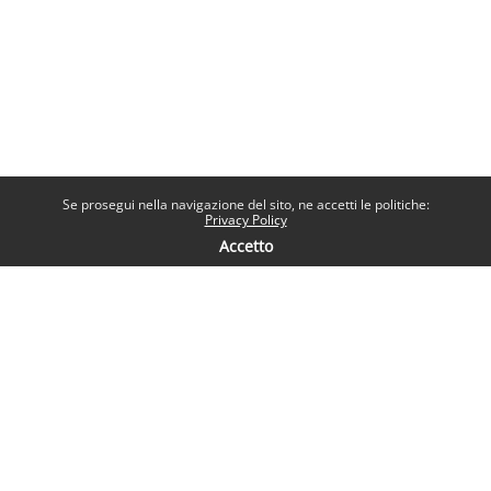
Se prosegui nella navigazione del sito, ne accetti le politiche:
Privacy Policy
Accetto
Contatti
Help desk
Sapienza Università di Roma