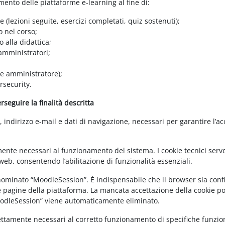
amento delle piattaforme e-learning al fine di:
e (lezioni seguite, esercizi completati, quiz sostenuti);
o nel corso;
 alla didattica;
 amministratori;
 e amministratore);
rsecurity.
seguire la finalità descritta
ndirizzo e-mail e dati di navigazione, necessari per garantire l’ac
mente necessari al funzionamento del sistema. I cookie tecnici servo
eb, consentendo l’abilitazione di funzionalità essenziali.
enominato “MoodleSession”. È indispensabile che il browser sia confi
e pagine della piattaforma. La mancata accettazione della cookie poli
MoodleSession” viene automaticamente eliminato.
rettamente necessari al corretto funzionamento di specifiche funziona