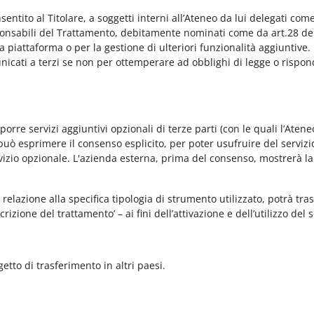
onsentito al Titolare, a soggetti interni all’Ateneo da lui delegati co
Responsabili del Trattamento, debitamente nominati come da art.28 de
piattaforma o per la gestione di ulteriori funzionalità aggiuntive.
municati a terzi se non per ottemperare ad obblighi di legge o rispon
re servizi aggiuntivi opzionali di terze parti (con le quali l’Ateneo
può esprimere il consenso esplicito, per poter usufruire del servizi
ervizio opzionale. L'azienda esterna, prima del consenso, mostrerà la
relazione alla specifica tipologia di strumento utilizzato, potrà tra
rizione del trattamento’ – ai fini dell’attivazione e dell’utilizzo del 
getto di trasferimento in altri paesi.