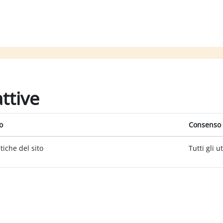
attive
o
Consenso 
itiche del sito
Tutti gli u