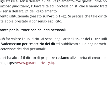
gli stessi ai sensi dell’art. 17 del Regolamento (ove quest’ultima n
enzioso giudiziario, l’Università ed i professionisti che li hanno tratt
i sensi dell’art. 21 del Regolamento,
tamento istituzionale (basato sull'Art. 6(1)(e)). Si precisa che tale di
nte abbia prestato il consenso esplicito.
arante per la Protezione dei dati personali
 far valere i suoi diritti ai sensi degli articoli 15-22 del GDPR util
l
Vademecum per l’esercizio dei diritti
pubblicato sulla pagina we
 protezione dei dati personali”.
Lei ha altresì il diritto di proporre
reclamo
all’Autorità di controllo
li (https://
www.garanteprivacy.it).