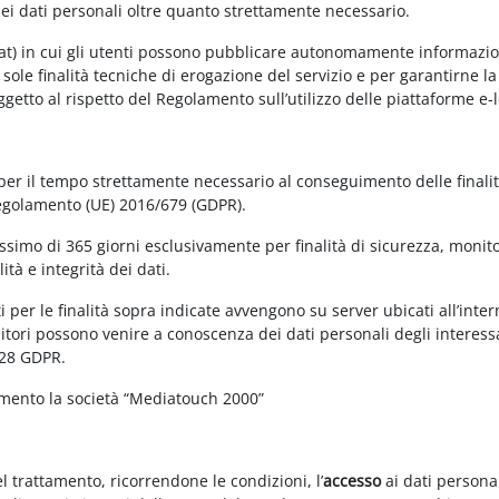
dei dati personali oltre quanto strettamente necessario.
at) in cui gli utenti possono pubblicare autonomamente informazioni 
e sole finalità tecniche di erogazione del servizio e per garantirne 
 soggetto al rispetto del Regolamento sull’utilizzo delle piattaforme 
 per il tempo strettamente necessario al conseguimento delle finalit
Regolamento (UE) 2016/679 (GDPR).
simo di 365 giorni esclusivamente per finalità di sicurezza, monitor
tà e integrità dei dati.
 per le finalità sopra indicate avvengono su server ubicati all’interno
nitori possono venire a conoscenza dei dati personali degli interessa
 28 GDPR.
amento la società “Mediatouch 2000”
el trattamento, ricorrendone le condizioni, l’
accesso
ai dati personal