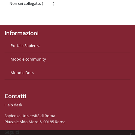
Non sei collegato. (
Login
)
Politiche
Ottieni l'app mobile
Informazioni
Portale Sapienza
Moodle community
Moodle Docs
Contatti
Help desk
Sapienza Università di Roma
Piazzale Aldo Moro 5, 00185 Roma
Seguici
x