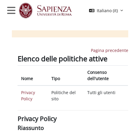
Vai al contenuto principale
Italiano ‎(it)‎
Pannello laterale
Moodle Sapienza
Pagina precedente
Elenco delle politiche attive
Consenso
Nome
Tipo
dell'utente
Privacy
Politiche del
Tutti gli utenti
Policy
sito
Privacy Policy
Riassunto