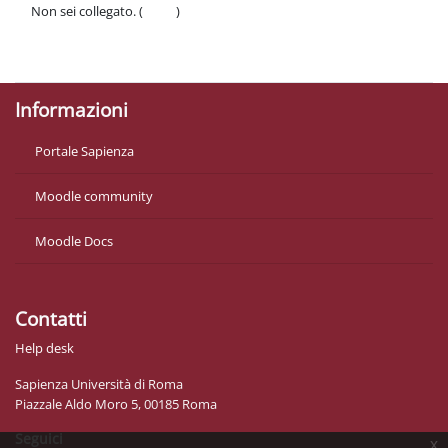
Non sei collegato. (
Login
)
Politiche
Ottieni l'app mobile
Informazioni
Portale Sapienza
Moodle community
Moodle Docs
Contatti
Help desk
Sapienza Università di Roma
Piazzale Aldo Moro 5, 00185 Roma
Seguici
x