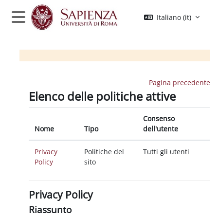
Vai al contenuto principale
Italiano ‎(it)‎
Pannello laterale
Pagina precedente
Elenco delle politiche attive
Consenso
Nome
Tipo
dell'utente
Privacy
Politiche del
Tutti gli utenti
Policy
sito
Privacy Policy
Riassunto