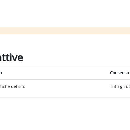
attive
o
Consenso 
itiche del sito
Tutti gli u