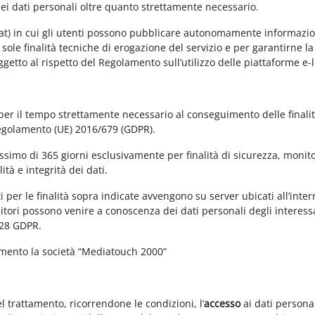
dei dati personali oltre quanto strettamente necessario.
at) in cui gli utenti possono pubblicare autonomamente informazioni 
e sole finalità tecniche di erogazione del servizio e per garantirne 
 soggetto al rispetto del Regolamento sull’utilizzo delle piattaforme 
 per il tempo strettamente necessario al conseguimento delle finalit
Regolamento (UE) 2016/679 (GDPR).
simo di 365 giorni esclusivamente per finalità di sicurezza, monitor
tà e integrità dei dati.
 per le finalità sopra indicate avvengono su server ubicati all’interno
nitori possono venire a conoscenza dei dati personali degli interessa
 28 GDPR.
amento la società “Mediatouch 2000”
el trattamento, ricorrendone le condizioni, l’
accesso
ai dati personal