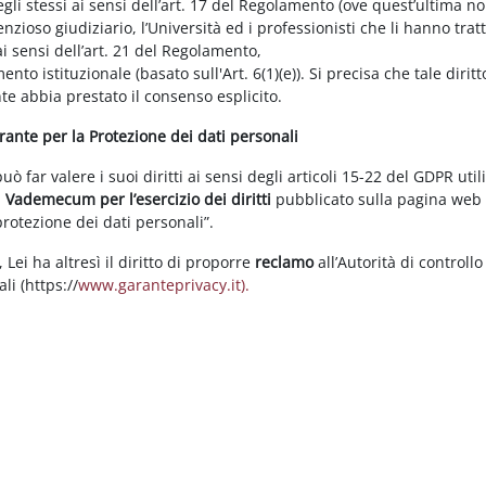
gli stessi ai sensi dell’art. 17 del Regolamento (ove quest’ultima n
enzioso giudiziario, l’Università ed i professionisti che li hanno tratt
i sensi dell’art. 21 del Regolamento,
tamento istituzionale (basato sull'Art. 6(1)(e)). Si precisa che tale di
nte abbia prestato il consenso esplicito.
arante per la Protezione dei dati personali
 far valere i suoi diritti ai sensi degli articoli 15-22 del GDPR util
l
Vademecum per l’esercizio dei diritti
pubblicato sulla pagina we
 protezione dei dati personali”.
Lei ha altresì il diritto di proporre
reclamo
all’Autorità di controllo
li (https://
www.garanteprivacy.it).