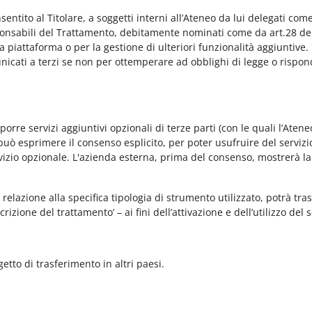
onsentito al Titolare, a soggetti interni all’Ateneo da lui delegati co
Responsabili del Trattamento, debitamente nominati come da art.28 de
piattaforma o per la gestione di ulteriori funzionalità aggiuntive.
municati a terzi se non per ottemperare ad obblighi di legge o rispon
re servizi aggiuntivi opzionali di terze parti (con le quali l’Ateneo
può esprimere il consenso esplicito, per poter usufruire del servizi
ervizio opzionale. L'azienda esterna, prima del consenso, mostrerà la
relazione alla specifica tipologia di strumento utilizzato, potrà tra
rizione del trattamento’ – ai fini dell’attivazione e dell’utilizzo del 
getto di trasferimento in altri paesi.