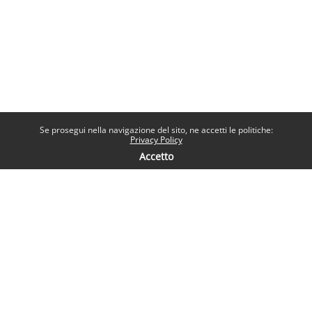
Se prosegui nella navigazione del sito, ne accetti le politiche:
Privacy Policy
Accetto
Contatti
Help desk
Sapienza Università di Roma