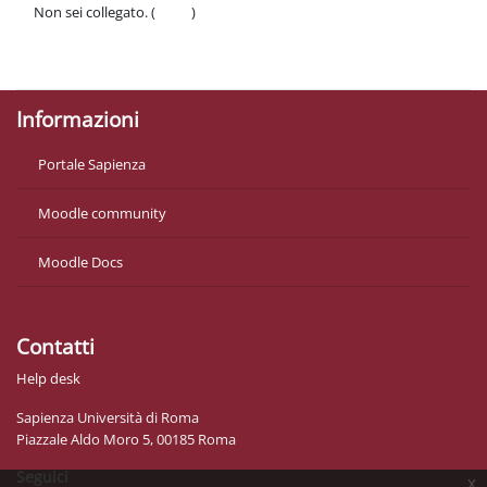
Non sei collegato. (
Login
)
Politiche
Ottieni l'app mobile
Informazioni
Portale Sapienza
Moodle community
Moodle Docs
Contatti
Help desk
Sapienza Università di Roma
Piazzale Aldo Moro 5, 00185 Roma
Seguici
x