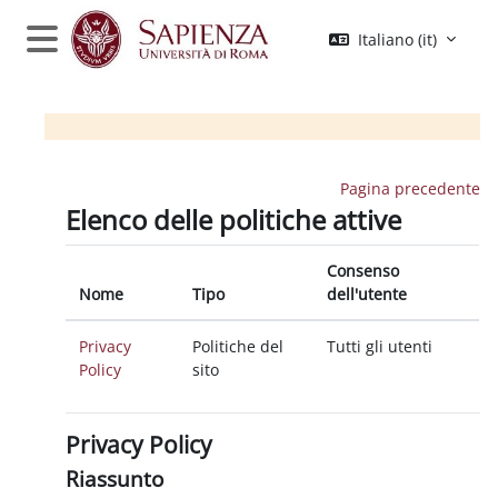
Vai al contenuto principale
Italiano ‎(it)‎
Pannello laterale
Pagina precedente
Elenco delle politiche attive
Consenso
Nome
Tipo
dell'utente
Privacy
Politiche del
Tutti gli utenti
Policy
sito
Privacy Policy
Riassunto