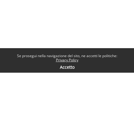
Se prosegui nella navigazione del sito, ne accetti le politiche:
Privacy Policy
Accetto
Contatti
Help desk
Sapienza Università di Roma