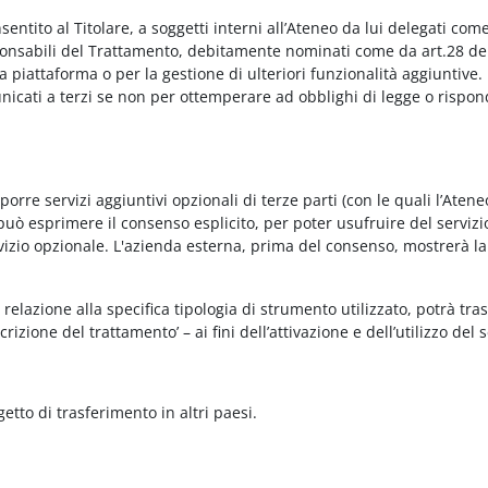
onsentito al Titolare, a soggetti interni all’Ateneo da lui delegati co
Responsabili del Trattamento, debitamente nominati come da art.28 de
piattaforma o per la gestione di ulteriori funzionalità aggiuntive.
municati a terzi se non per ottemperare ad obblighi di legge o rispon
re servizi aggiuntivi opzionali di terze parti (con le quali l’Ateneo
può esprimere il consenso esplicito, per poter usufruire del servizi
ervizio opzionale. L'azienda esterna, prima del consenso, mostrerà la
relazione alla specifica tipologia di strumento utilizzato, potrà tra
rizione del trattamento’ – ai fini dell’attivazione e dell’utilizzo del 
getto di trasferimento in altri paesi.