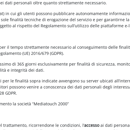
dei dati personali oltre quanto strettamente necessario.
at) in cui gli utenti possono pubblicare autonomamente informazioni 
e sole finalità tecniche di erogazione del servizio e per garantirne 
 soggetto al rispetto del Regolamento sull’utilizzo delle piattaforme 
 per il tempo strettamente necessario al conseguimento delle finalit
Regolamento (UE) 2016/679 (GDPR).
simo di 365 giorni esclusivamente per finalità di sicurezza, monitor
tà e integrità dei dati.
 per le finalità sopra indicate avvengono su server ubicati all’interno
nitori possono venire a conoscenza dei dati personali degli interessa
 28 GDPR.
amento la società “Mediatouch 2000”
el trattamento, ricorrendone le condizioni, l’
accesso
ai dati personal