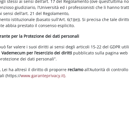
gli stessi ai sensi dell’art. 17 del Regolamento (ove quest’ultima n
enzioso giudiziario, l’Università ed i professionisti che li hanno tratt
i sensi dell’art. 21 del Regolamento,
tamento istituzionale (basato sull'Art. 6(1)(e)). Si precisa che tale di
nte abbia prestato il consenso esplicito.
arante per la Protezione dei dati personali
 far valere i suoi diritti ai sensi degli articoli 15-22 del GDPR util
l
Vademecum per l’esercizio dei diritti
pubblicato sulla pagina we
 protezione dei dati personali”.
Lei ha altresì il diritto di proporre
reclamo
all’Autorità di controllo
li (https://
www.garanteprivacy.it).