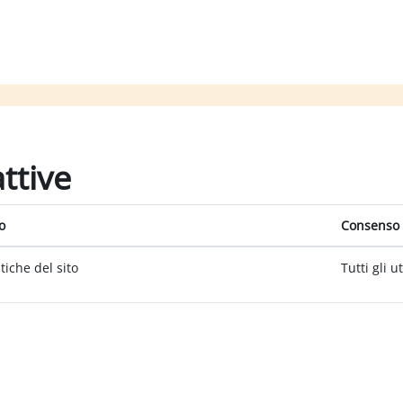
attive
o
Consenso 
itiche del sito
Tutti gli u