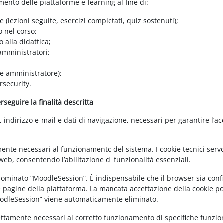
amento delle piattaforme e-learning al fine di:
e (lezioni seguite, esercizi completati, quiz sostenuti);
o nel corso;
 alla didattica;
 amministratori;
 e amministratore);
rsecurity.
seguire la finalità descritta
ndirizzo e-mail e dati di navigazione, necessari per garantire l’ac
mente necessari al funzionamento del sistema. I cookie tecnici servo
eb, consentendo l’abilitazione di funzionalità essenziali.
enominato “MoodleSession”. È indispensabile che il browser sia confi
e pagine della piattaforma. La mancata accettazione della cookie poli
MoodleSession” viene automaticamente eliminato.
rettamente necessari al corretto funzionamento di specifiche funziona