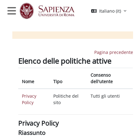
Vai al contenuto principale
Italiano ‎(it)‎
Pannello laterale
Pagina precedente
Elenco delle politiche attive
Consenso
Nome
Tipo
dell'utente
Privacy
Politiche del
Tutti gli utenti
Policy
sito
Privacy Policy
Riassunto