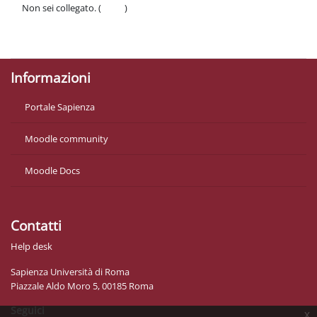
Non sei collegato. (
Login
)
Politiche
Ottieni l'app mobile
Informazioni
Portale Sapienza
Moodle community
Moodle Docs
Contatti
Help desk
Sapienza Università di Roma
Piazzale Aldo Moro 5, 00185 Roma
Seguici
x