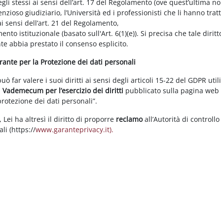
gli stessi ai sensi dell’art. 17 del Regolamento (ove quest’ultima n
enzioso giudiziario, l’Università ed i professionisti che li hanno tratt
i sensi dell’art. 21 del Regolamento,
tamento istituzionale (basato sull'Art. 6(1)(e)). Si precisa che tale di
nte abbia prestato il consenso esplicito.
arante per la Protezione dei dati personali
 far valere i suoi diritti ai sensi degli articoli 15-22 del GDPR util
l
Vademecum per l’esercizio dei diritti
pubblicato sulla pagina we
 protezione dei dati personali”.
Lei ha altresì il diritto di proporre
reclamo
all’Autorità di controllo
li (https://
www.garanteprivacy.it).