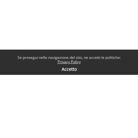
Se prosegui nella navigazione del sito, ne accetti le politiche:
Privacy Policy
Accetto
Contatti
Help desk
Sapienza Università di Roma