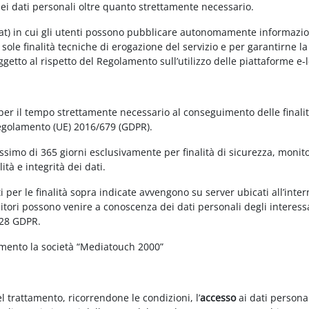
dei dati personali oltre quanto strettamente necessario.
at) in cui gli utenti possono pubblicare autonomamente informazioni 
e sole finalità tecniche di erogazione del servizio e per garantirne 
 soggetto al rispetto del Regolamento sull’utilizzo delle piattaforme 
 per il tempo strettamente necessario al conseguimento delle finalit
Regolamento (UE) 2016/679 (GDPR).
simo di 365 giorni esclusivamente per finalità di sicurezza, monitor
tà e integrità dei dati.
 per le finalità sopra indicate avvengono su server ubicati all’interno
nitori possono venire a conoscenza dei dati personali degli interessa
 28 GDPR.
amento la società “Mediatouch 2000”
el trattamento, ricorrendone le condizioni, l’
accesso
ai dati personal