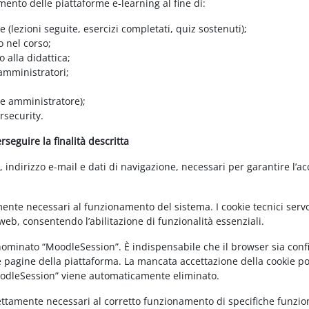
amento delle piattaforme e-learning al fine di:
e (lezioni seguite, esercizi completati, quiz sostenuti);
o nel corso;
 alla didattica;
 amministratori;
 e amministratore);
rsecurity.
seguire la finalità descritta
ndirizzo e-mail e dati di navigazione, necessari per garantire l’ac
mente necessari al funzionamento del sistema. I cookie tecnici servo
eb, consentendo l’abilitazione di funzionalità essenziali.
enominato “MoodleSession”. È indispensabile che il browser sia confi
e pagine della piattaforma. La mancata accettazione della cookie poli
MoodleSession” viene automaticamente eliminato.
rettamente necessari al corretto funzionamento di specifiche funziona