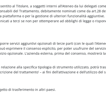
onsentito al Titolare, a soggetti interni all’Ateneo da lui delegati co
Responsabili del Trattamento, debitamente nominati come da art.28 de
piattaforma o per la gestione di ulteriori funzionalità aggiuntive.
municati a terzi se non per ottemperare ad obblighi di legge o rispon
re servizi aggiuntivi opzionali di terze parti (con le quali l’Ateneo
può esprimere il consenso esplicito, per poter usufruire del servizi
ervizio opzionale. L'azienda esterna, prima del consenso, mostrerà la
relazione alla specifica tipologia di strumento utilizzato, potrà tra
rizione del trattamento’ – ai fini dell’attivazione e dell’utilizzo del 
getto di trasferimento in altri paesi.