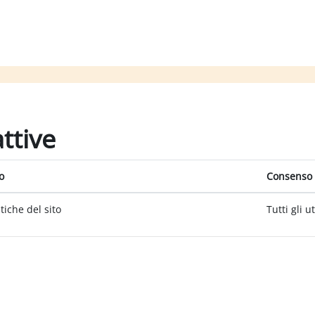
attive
o
Consenso 
itiche del sito
Tutti gli u