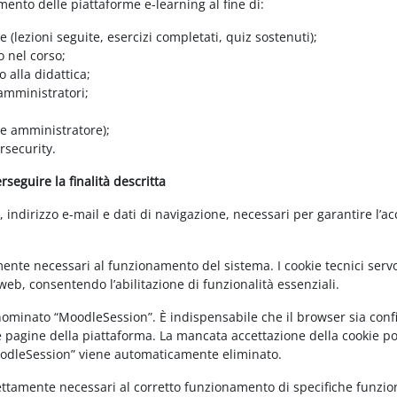
amento delle piattaforme e-learning al fine di:
e (lezioni seguite, esercizi completati, quiz sostenuti);
o nel corso;
 alla didattica;
 amministratori;
 e amministratore);
rsecurity.
seguire la finalità descritta
ndirizzo e-mail e dati di navigazione, necessari per garantire l’ac
mente necessari al funzionamento del sistema. I cookie tecnici servo
eb, consentendo l’abilitazione di funzionalità essenziali.
enominato “MoodleSession”. È indispensabile che il browser sia confi
e pagine della piattaforma. La mancata accettazione della cookie poli
MoodleSession” viene automaticamente eliminato.
rettamente necessari al corretto funzionamento di specifiche funziona