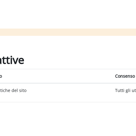
attive
o
Consenso 
itiche del sito
Tutti gli u