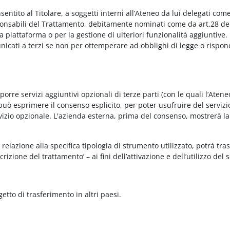
onsentito al Titolare, a soggetti interni all’Ateneo da lui delegati co
Responsabili del Trattamento, debitamente nominati come da art.28 de
piattaforma o per la gestione di ulteriori funzionalità aggiuntive.
municati a terzi se non per ottemperare ad obblighi di legge o rispon
re servizi aggiuntivi opzionali di terze parti (con le quali l’Ateneo
può esprimere il consenso esplicito, per poter usufruire del servizi
ervizio opzionale. L'azienda esterna, prima del consenso, mostrerà la
relazione alla specifica tipologia di strumento utilizzato, potrà tra
rizione del trattamento’ – ai fini dell’attivazione e dell’utilizzo del 
getto di trasferimento in altri paesi.