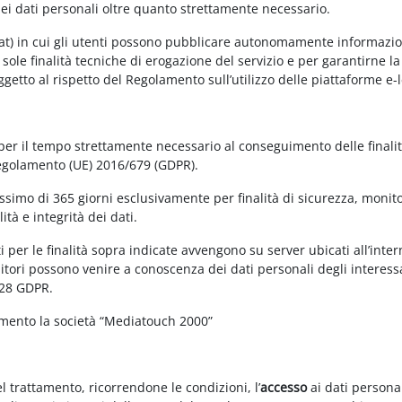
dei dati personali oltre quanto strettamente necessario.
at) in cui gli utenti possono pubblicare autonomamente informazioni 
e sole finalità tecniche di erogazione del servizio e per garantirne 
 soggetto al rispetto del Regolamento sull’utilizzo delle piattaforme 
 per il tempo strettamente necessario al conseguimento delle finalit
Regolamento (UE) 2016/679 (GDPR).
simo di 365 giorni esclusivamente per finalità di sicurezza, monitor
tà e integrità dei dati.
 per le finalità sopra indicate avvengono su server ubicati all’interno
nitori possono venire a conoscenza dei dati personali degli interessa
 28 GDPR.
amento la società “Mediatouch 2000”
el trattamento, ricorrendone le condizioni, l’
accesso
ai dati personal