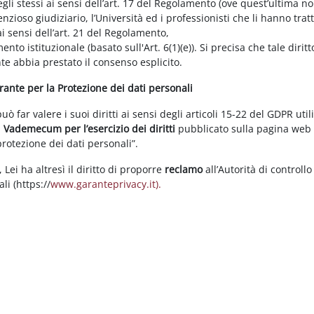
gli stessi ai sensi dell’art. 17 del Regolamento (ove quest’ultima n
enzioso giudiziario, l’Università ed i professionisti che li hanno tratt
i sensi dell’art. 21 del Regolamento,
tamento istituzionale (basato sull'Art. 6(1)(e)). Si precisa che tale di
nte abbia prestato il consenso esplicito.
arante per la Protezione dei dati personali
 far valere i suoi diritti ai sensi degli articoli 15-22 del GDPR util
l
Vademecum per l’esercizio dei diritti
pubblicato sulla pagina we
 protezione dei dati personali”.
Lei ha altresì il diritto di proporre
reclamo
all’Autorità di controllo
li (https://
www.garanteprivacy.it).