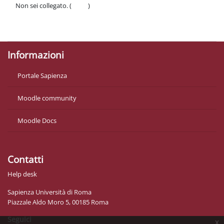
Non sei collegato. (
Login
)
Politiche
Ottieni l'app mobile
Informazioni
Portale Sapienza
Moodle community
Moodle Docs
Contatti
Help desk
Sapienza Università di Roma
Piazzale Aldo Moro 5, 00185 Roma
Seguici
x