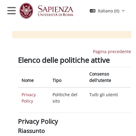
Vai al contenuto principale
Italiano ‎(it)‎
Pannello laterale
Pagina precedente
Elenco delle politiche attive
Consenso
Nome
Tipo
dell'utente
Privacy
Politiche del
Tutti gli utenti
Policy
sito
Privacy Policy
Riassunto