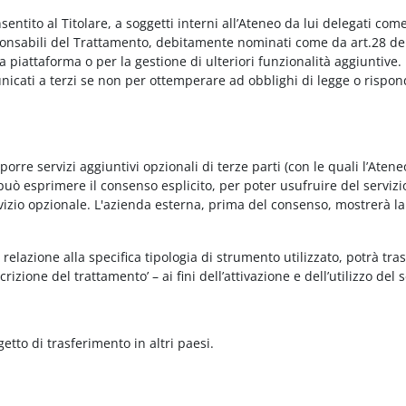
onsentito al Titolare, a soggetti interni all’Ateneo da lui delegati co
Responsabili del Trattamento, debitamente nominati come da art.28 de
piattaforma o per la gestione di ulteriori funzionalità aggiuntive.
municati a terzi se non per ottemperare ad obblighi di legge o rispon
re servizi aggiuntivi opzionali di terze parti (con le quali l’Ateneo
può esprimere il consenso esplicito, per poter usufruire del servizi
ervizio opzionale. L'azienda esterna, prima del consenso, mostrerà la
relazione alla specifica tipologia di strumento utilizzato, potrà tra
rizione del trattamento’ – ai fini dell’attivazione e dell’utilizzo del 
getto di trasferimento in altri paesi.