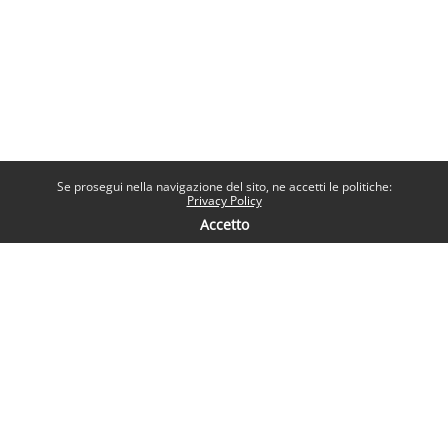
Se prosegui nella navigazione del sito, ne accetti le politiche:
Privacy Policy
Accetto
Contatti
Help desk
Sapienza Università di Roma