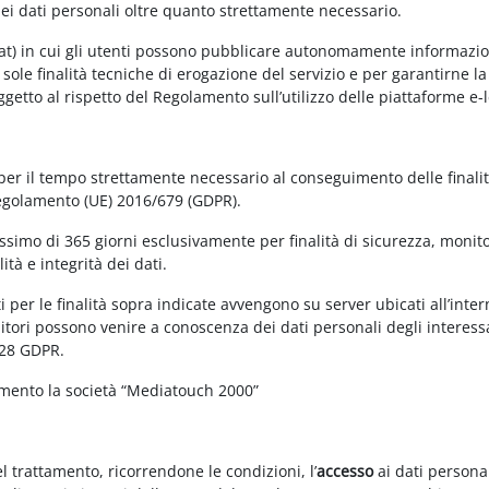
dei dati personali oltre quanto strettamente necessario.
at) in cui gli utenti possono pubblicare autonomamente informazioni 
e sole finalità tecniche di erogazione del servizio e per garantirne 
 soggetto al rispetto del Regolamento sull’utilizzo delle piattaforme 
 per il tempo strettamente necessario al conseguimento delle finalit
Regolamento (UE) 2016/679 (GDPR).
simo di 365 giorni esclusivamente per finalità di sicurezza, monitor
tà e integrità dei dati.
 per le finalità sopra indicate avvengono su server ubicati all’interno
nitori possono venire a conoscenza dei dati personali degli interessa
 28 GDPR.
amento la società “Mediatouch 2000”
el trattamento, ricorrendone le condizioni, l’
accesso
ai dati personal