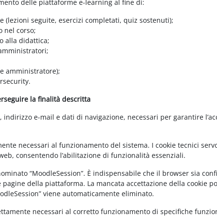
amento delle piattaforme e-learning al fine di:
e (lezioni seguite, esercizi completati, quiz sostenuti);
o nel corso;
 alla didattica;
 amministratori;
 e amministratore);
rsecurity.
seguire la finalità descritta
ndirizzo e-mail e dati di navigazione, necessari per garantire l’ac
mente necessari al funzionamento del sistema. I cookie tecnici servo
eb, consentendo l’abilitazione di funzionalità essenziali.
enominato “MoodleSession”. È indispensabile che il browser sia confi
e pagine della piattaforma. La mancata accettazione della cookie poli
MoodleSession” viene automaticamente eliminato.
rettamente necessari al corretto funzionamento di specifiche funziona