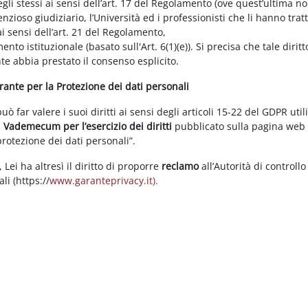
gli stessi ai sensi dell’art. 17 del Regolamento (ove quest’ultima n
enzioso giudiziario, l’Università ed i professionisti che li hanno tratt
i sensi dell’art. 21 del Regolamento,
tamento istituzionale (basato sull'Art. 6(1)(e)). Si precisa che tale di
nte abbia prestato il consenso esplicito.
arante per la Protezione dei dati personali
 far valere i suoi diritti ai sensi degli articoli 15-22 del GDPR util
l
Vademecum per l’esercizio dei diritti
pubblicato sulla pagina we
 protezione dei dati personali”.
Lei ha altresì il diritto di proporre
reclamo
all’Autorità di controllo
li (https://
www.garanteprivacy.it).