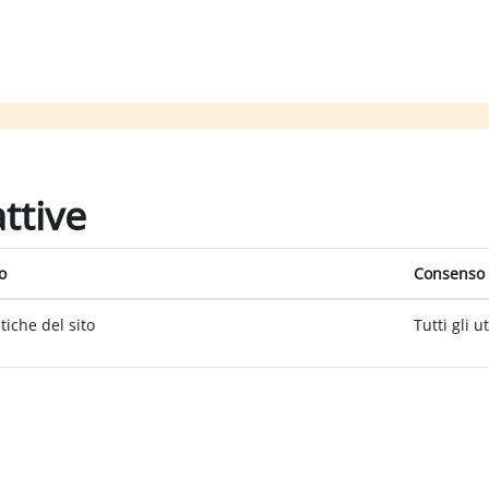
attive
o
Consenso 
itiche del sito
Tutti gli u