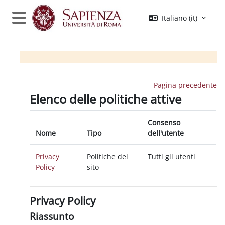
Vai al contenuto principale
Italiano ‎(it)‎
Pannello laterale
Pagina precedente
Elenco delle politiche attive
Consenso
Nome
Tipo
dell'utente
Privacy
Politiche del
Tutti gli utenti
Policy
sito
Privacy Policy
Riassunto