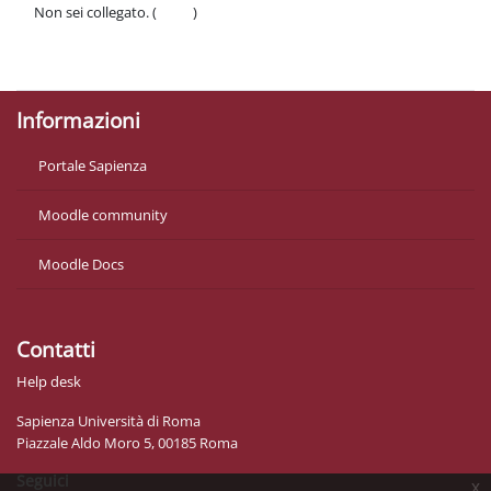
Non sei collegato. (
Login
)
Politiche
Ottieni l'app mobile
Informazioni
Portale Sapienza
Moodle community
Moodle Docs
Contatti
Help desk
Sapienza Università di Roma
Piazzale Aldo Moro 5, 00185 Roma
Seguici
x