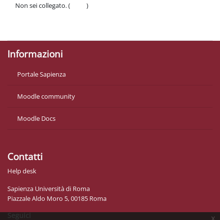
Non sei collegato. (
Login
)
Politiche
Ottieni l'app mobile
Informazioni
Portale Sapienza
Moodle community
Moodle Docs
Contatti
Help desk
Sapienza Università di Roma
Piazzale Aldo Moro 5, 00185 Roma
Seguici
x