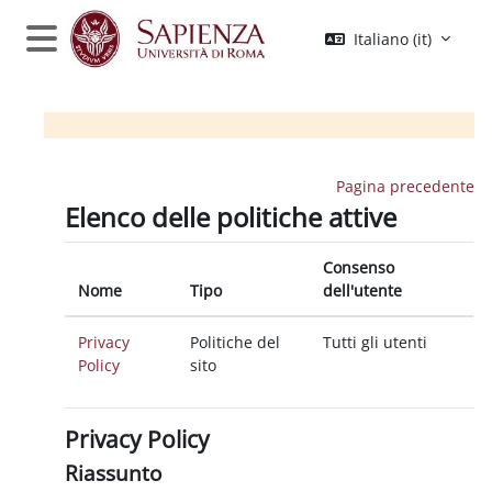
Vai al contenuto principale
Italiano ‎(it)‎
Pannello laterale
Pagina precedente
Elenco delle politiche attive
Consenso
Nome
Tipo
dell'utente
Privacy
Politiche del
Tutti gli utenti
Policy
sito
Privacy Policy
Riassunto