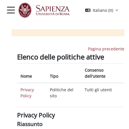
Vai al contenuto principale
Italiano ‎(it)‎
Pannello laterale
Pagina precedente
Elenco delle politiche attive
Consenso
Nome
Tipo
dell'utente
Privacy
Politiche del
Tutti gli utenti
Policy
sito
Privacy Policy
Riassunto