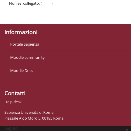
Non sei collegato. (
Login
)
Politiche
Ottieni l'app mobile
Informazioni
Portale Sapienza
Moodle community
Moodle Docs
Contatti
Help desk
Sapienza Università di Roma
Piazzale Aldo Moro 5, 00185 Roma
Seguici
x