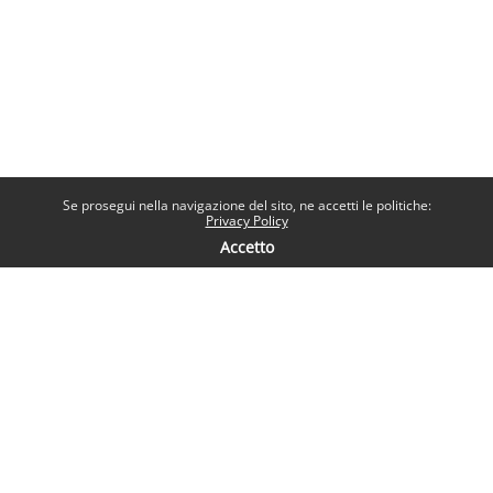
Se prosegui nella navigazione del sito, ne accetti le politiche:
Privacy Policy
Accetto
Contatti
Help desk
Sapienza Università di Roma