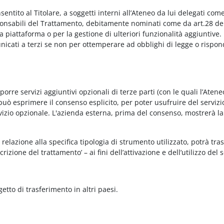
onsentito al Titolare, a soggetti interni all’Ateneo da lui delegati co
Responsabili del Trattamento, debitamente nominati come da art.28 de
piattaforma o per la gestione di ulteriori funzionalità aggiuntive.
municati a terzi se non per ottemperare ad obblighi di legge o rispon
re servizi aggiuntivi opzionali di terze parti (con le quali l’Ateneo
può esprimere il consenso esplicito, per poter usufruire del servizi
ervizio opzionale. L'azienda esterna, prima del consenso, mostrerà la
relazione alla specifica tipologia di strumento utilizzato, potrà tra
rizione del trattamento’ – ai fini dell’attivazione e dell’utilizzo del 
getto di trasferimento in altri paesi.