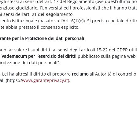
gli stessi ai sensi dell’art. 17 del Regolamento (ove quest’ultima n
enzioso giudiziario, l’Università ed i professionisti che li hanno tratt
i sensi dell’art. 21 del Regolamento,
tamento istituzionale (basato sull'Art. 6(1)(e)). Si precisa che tale di
nte abbia prestato il consenso esplicito.
arante per la Protezione dei dati personali
 far valere i suoi diritti ai sensi degli articoli 15-22 del GDPR util
l
Vademecum per l’esercizio dei diritti
pubblicato sulla pagina we
 protezione dei dati personali”.
Lei ha altresì il diritto di proporre
reclamo
all’Autorità di controllo
li (https://
www.garanteprivacy.it).