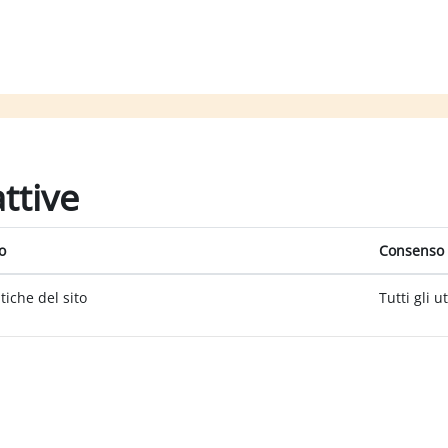
attive
o
Consenso 
itiche del sito
Tutti gli u