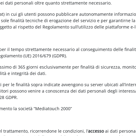
dei dati personali oltre quanto strettamente necessario.
at) in cui gli utenti possono pubblicare autonomamente informazioni 
e sole finalità tecniche di erogazione del servizio e per garantirne 
 soggetto al rispetto del Regolamento sull’utilizzo delle piattaforme 
 per il tempo strettamente necessario al conseguimento delle finalit
Regolamento (UE) 2016/679 (GDPR).
simo di 365 giorni esclusivamente per finalità di sicurezza, monitor
tà e integrità dei dati.
 per le finalità sopra indicate avvengono su server ubicati all’interno
nitori possono venire a conoscenza dei dati personali degli interessa
 28 GDPR.
amento la società “Mediatouch 2000”
el trattamento, ricorrendone le condizioni, l’
accesso
ai dati personal