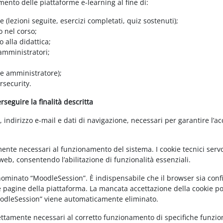
amento delle piattaforme e-learning al fine di:
e (lezioni seguite, esercizi completati, quiz sostenuti);
o nel corso;
 alla didattica;
 amministratori;
 e amministratore);
rsecurity.
seguire la finalità descritta
ndirizzo e-mail e dati di navigazione, necessari per garantire l’ac
mente necessari al funzionamento del sistema. I cookie tecnici servo
eb, consentendo l’abilitazione di funzionalità essenziali.
enominato “MoodleSession”. È indispensabile che il browser sia confi
e pagine della piattaforma. La mancata accettazione della cookie poli
MoodleSession” viene automaticamente eliminato.
rettamente necessari al corretto funzionamento di specifiche funziona