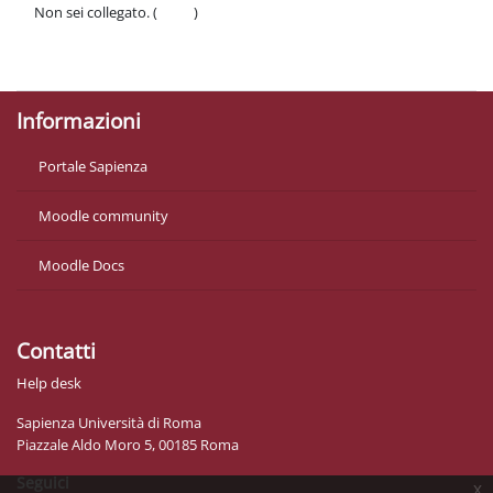
Non sei collegato. (
Login
)
Politiche
Ottieni l'app mobile
Informazioni
Portale Sapienza
Moodle community
Moodle Docs
Contatti
Help desk
Sapienza Università di Roma
Piazzale Aldo Moro 5, 00185 Roma
Seguici
x