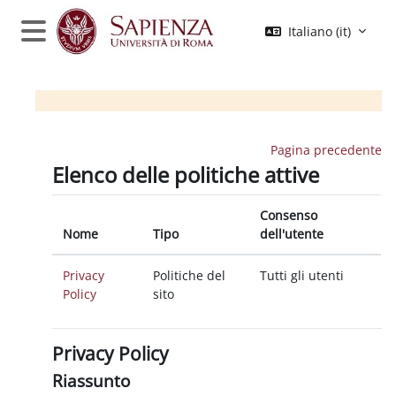
Vai al contenuto principale
Italiano ‎(it)‎
Pannello laterale
Moodle Sapienza
Pagina precedente
Elenco delle politiche attive
Consenso
Nome
Tipo
dell'utente
Privacy
Politiche del
Tutti gli utenti
Policy
sito
Privacy Policy
Riassunto