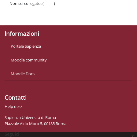
Non sei collegato. (
Login
)
Politiche
Ottieni l'app mobile
Informazioni
Portale Sapienza
Moodle community
Moodle Docs
Contatti
Help desk
Sapienza Università di Roma
Piazzale Aldo Moro 5, 00185 Roma
Seguici
x