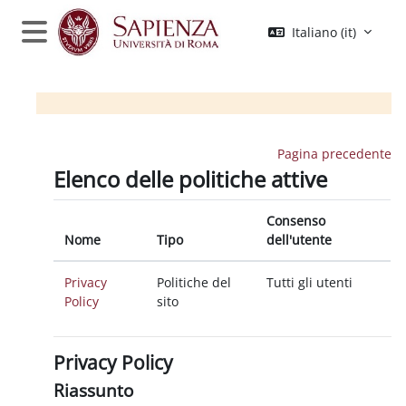
Vai al contenuto principale
Italiano ‎(it)‎
Pannello laterale
Pagina precedente
Elenco delle politiche attive
Consenso
Nome
Tipo
dell'utente
Privacy
Politiche del
Tutti gli utenti
Policy
sito
Privacy Policy
Riassunto