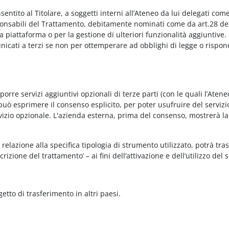
onsentito al Titolare, a soggetti interni all’Ateneo da lui delegati co
Responsabili del Trattamento, debitamente nominati come da art.28 de
piattaforma o per la gestione di ulteriori funzionalità aggiuntive.
municati a terzi se non per ottemperare ad obblighi di legge o rispon
re servizi aggiuntivi opzionali di terze parti (con le quali l’Ateneo
può esprimere il consenso esplicito, per poter usufruire del servizi
ervizio opzionale. L'azienda esterna, prima del consenso, mostrerà la
relazione alla specifica tipologia di strumento utilizzato, potrà tra
rizione del trattamento’ – ai fini dell’attivazione e dell’utilizzo del 
getto di trasferimento in altri paesi.