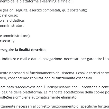
amento delle piattaforme e-learning al fine di:
e (lezioni seguite, esercizi completati, quiz sostenuti);
o nel corso;
 alla didattica;
 amministratori;
 e amministratore);
rsecurity.
seguire la finalità descritta
ndirizzo e-mail e dati di navigazione, necessari per garantire l’ac
mente necessari al funzionamento del sistema. I cookie tecnici servo
eb, consentendo l’abilitazione di funzionalità essenziali.
enominato “MoodleSession”. È indispensabile che il browser sia confi
e pagine della piattaforma. La mancata accettazione della cookie poli
MoodleSession” viene automaticamente eliminato.
rettamente necessari al corretto funzionamento di specifiche funziona