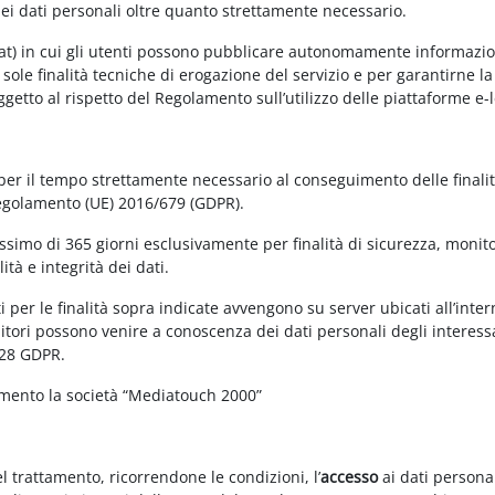
dei dati personali oltre quanto strettamente necessario.
at) in cui gli utenti possono pubblicare autonomamente informazioni 
e sole finalità tecniche di erogazione del servizio e per garantirne 
 soggetto al rispetto del Regolamento sull’utilizzo delle piattaforme 
 per il tempo strettamente necessario al conseguimento delle finalit
Regolamento (UE) 2016/679 (GDPR).
simo di 365 giorni esclusivamente per finalità di sicurezza, monitor
tà e integrità dei dati.
 per le finalità sopra indicate avvengono su server ubicati all’interno
nitori possono venire a conoscenza dei dati personali degli interessa
 28 GDPR.
amento la società “Mediatouch 2000”
el trattamento, ricorrendone le condizioni, l’
accesso
ai dati personal