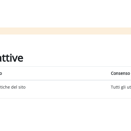
attive
o
Consenso 
itiche del sito
Tutti gli u