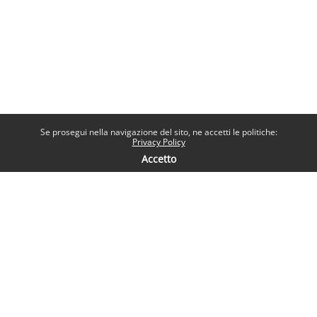
Se prosegui nella navigazione del sito, ne accetti le politiche:
Privacy Policy
Accetto
Contatti
Help desk
Sapienza Università di Roma