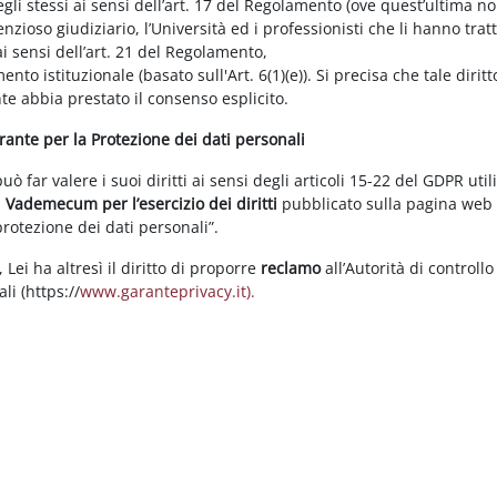
gli stessi ai sensi dell’art. 17 del Regolamento (ove quest’ultima n
enzioso giudiziario, l’Università ed i professionisti che li hanno tratt
i sensi dell’art. 21 del Regolamento,
tamento istituzionale (basato sull'Art. 6(1)(e)). Si precisa che tale di
nte abbia prestato il consenso esplicito.
arante per la Protezione dei dati personali
 far valere i suoi diritti ai sensi degli articoli 15-22 del GDPR util
l
Vademecum per l’esercizio dei diritti
pubblicato sulla pagina we
 protezione dei dati personali”.
Lei ha altresì il diritto di proporre
reclamo
all’Autorità di controllo
li (https://
www.garanteprivacy.it).