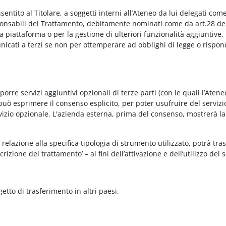
onsentito al Titolare, a soggetti interni all’Ateneo da lui delegati co
Responsabili del Trattamento, debitamente nominati come da art.28 de
piattaforma o per la gestione di ulteriori funzionalità aggiuntive.
municati a terzi se non per ottemperare ad obblighi di legge o rispon
re servizi aggiuntivi opzionali di terze parti (con le quali l’Ateneo
può esprimere il consenso esplicito, per poter usufruire del servizi
ervizio opzionale. L'azienda esterna, prima del consenso, mostrerà la
relazione alla specifica tipologia di strumento utilizzato, potrà tra
rizione del trattamento’ – ai fini dell’attivazione e dell’utilizzo del 
getto di trasferimento in altri paesi.