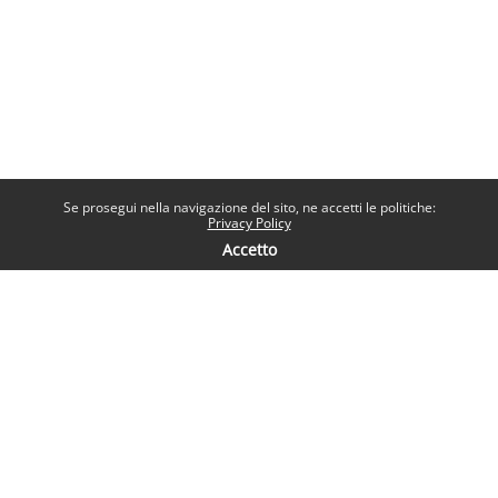
Se prosegui nella navigazione del sito, ne accetti le politiche:
Privacy Policy
Accetto
Contatti
Help desk
Sapienza Università di Roma