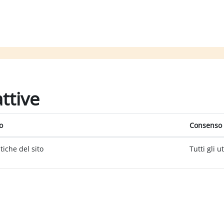
attive
o
Consenso 
itiche del sito
Tutti gli u