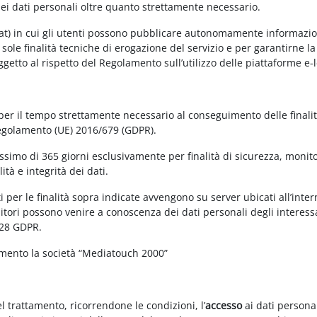
dei dati personali oltre quanto strettamente necessario.
at) in cui gli utenti possono pubblicare autonomamente informazioni 
e sole finalità tecniche di erogazione del servizio e per garantirne 
 soggetto al rispetto del Regolamento sull’utilizzo delle piattaforme 
 per il tempo strettamente necessario al conseguimento delle finalit
Regolamento (UE) 2016/679 (GDPR).
simo di 365 giorni esclusivamente per finalità di sicurezza, monitor
tà e integrità dei dati.
 per le finalità sopra indicate avvengono su server ubicati all’interno
nitori possono venire a conoscenza dei dati personali degli interessa
 28 GDPR.
amento la società “Mediatouch 2000”
el trattamento, ricorrendone le condizioni, l’
accesso
ai dati personal