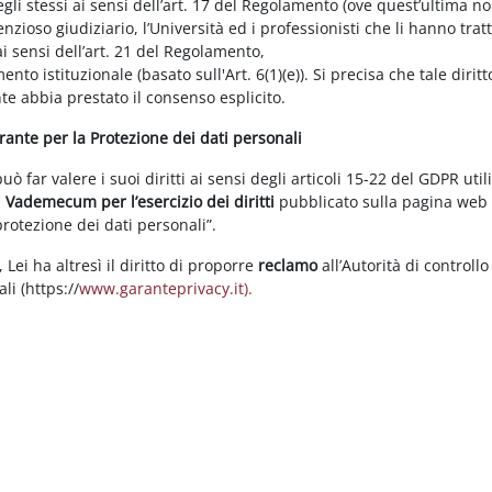
gli stessi ai sensi dell’art. 17 del Regolamento (ove quest’ultima n
enzioso giudiziario, l’Università ed i professionisti che li hanno tratt
i sensi dell’art. 21 del Regolamento,
tamento istituzionale (basato sull'Art. 6(1)(e)). Si precisa che tale di
nte abbia prestato il consenso esplicito.
arante per la Protezione dei dati personali
 far valere i suoi diritti ai sensi degli articoli 15-22 del GDPR util
l
Vademecum per l’esercizio dei diritti
pubblicato sulla pagina we
 protezione dei dati personali”.
Lei ha altresì il diritto di proporre
reclamo
all’Autorità di controllo
li (https://
www.garanteprivacy.it).