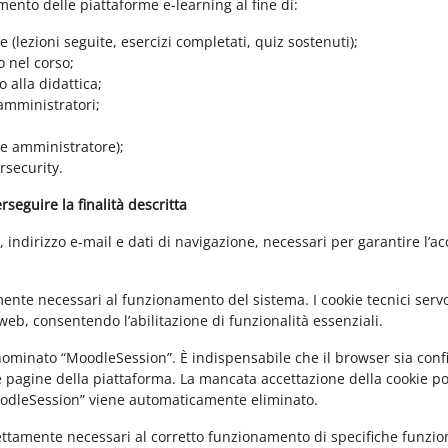
amento delle piattaforme e-learning al fine di:
e (lezioni seguite, esercizi completati, quiz sostenuti);
o nel corso;
 alla didattica;
 amministratori;
 e amministratore);
rsecurity.
seguire la finalità descritta
ndirizzo e-mail e dati di navigazione, necessari per garantire l’ac
mente necessari al funzionamento del sistema. I cookie tecnici servo
eb, consentendo l’abilitazione di funzionalità essenziali.
enominato “MoodleSession”. È indispensabile che il browser sia confi
e pagine della piattaforma. La mancata accettazione della cookie poli
MoodleSession” viene automaticamente eliminato.
rettamente necessari al corretto funzionamento di specifiche funziona