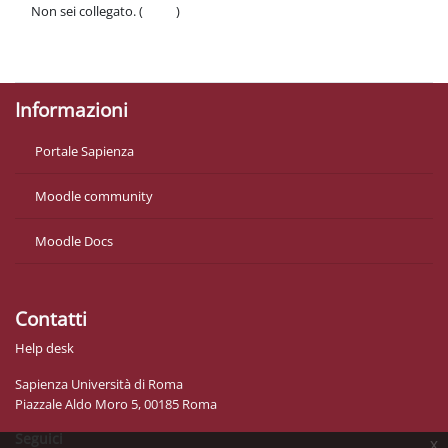
Non sei collegato. (
Login
)
Politiche
Ottieni l'app mobile
Informazioni
Portale Sapienza
Moodle community
Moodle Docs
Contatti
Help desk
Sapienza Università di Roma
Piazzale Aldo Moro 5, 00185 Roma
Seguici
x