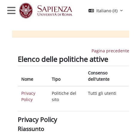
Vai al contenuto principale
Italiano ‎(it)‎
Pannello laterale
Pagina precedente
Elenco delle politiche attive
Consenso
Nome
Tipo
dell'utente
Privacy
Politiche del
Tutti gli utenti
Policy
sito
Privacy Policy
Riassunto