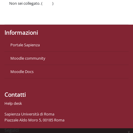
Non sei collegato. (
Login
)
Politiche
Ottieni l'app mobile
Informazioni
Portale Sapienza
Moodle community
Moodle Docs
Contatti
Help desk
Sapienza Università di Roma
Piazzale Aldo Moro 5, 00185 Roma
Seguici
x