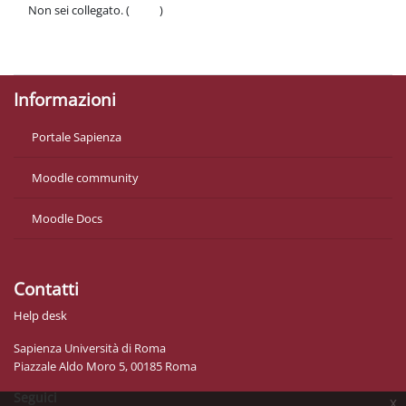
Non sei collegato. (
Login
)
Politiche
Ottieni l'app mobile
Informazioni
Portale Sapienza
Moodle community
Moodle Docs
Contatti
Help desk
Sapienza Università di Roma
Piazzale Aldo Moro 5, 00185 Roma
Seguici
x