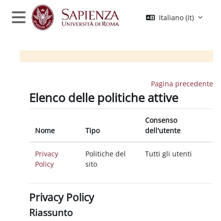
Vai al contenuto principale
Italiano ‎(it)‎
Pannello laterale
Pagina precedente
Elenco delle politiche attive
Consenso
Nome
Tipo
dell'utente
Privacy
Politiche del
Tutti gli utenti
Policy
sito
Privacy Policy
Riassunto