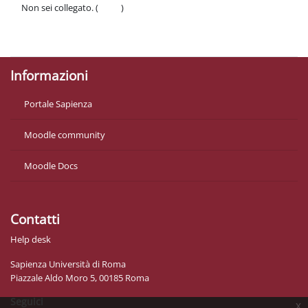
Non sei collegato. (
Login
)
Politiche
Ottieni l'app mobile
Informazioni
Portale Sapienza
Moodle community
Moodle Docs
Contatti
Help desk
Sapienza Università di Roma
Piazzale Aldo Moro 5, 00185 Roma
Seguici
x