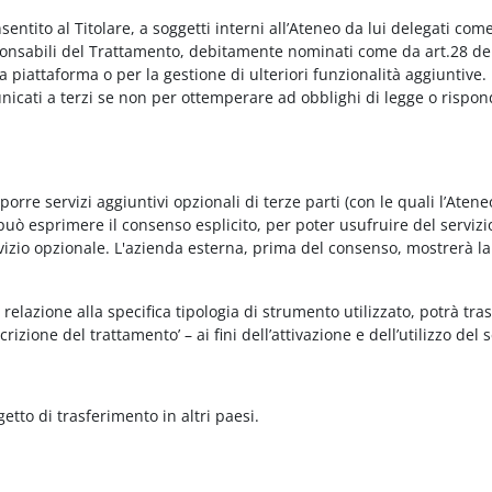
onsentito al Titolare, a soggetti interni all’Ateneo da lui delegati co
Responsabili del Trattamento, debitamente nominati come da art.28 de
piattaforma o per la gestione di ulteriori funzionalità aggiuntive.
municati a terzi se non per ottemperare ad obblighi di legge o rispon
re servizi aggiuntivi opzionali di terze parti (con le quali l’Ateneo
può esprimere il consenso esplicito, per poter usufruire del servizi
ervizio opzionale. L'azienda esterna, prima del consenso, mostrerà la
relazione alla specifica tipologia di strumento utilizzato, potrà tra
rizione del trattamento’ – ai fini dell’attivazione e dell’utilizzo del 
getto di trasferimento in altri paesi.