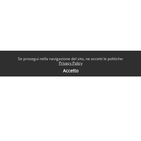
Se prosegui nella navigazione del sito, ne accetti le politiche:
Privacy Policy
Accetto
Contatti
Help desk
Sapienza Università di Roma