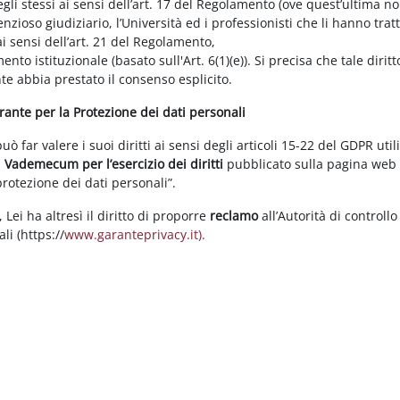
gli stessi ai sensi dell’art. 17 del Regolamento (ove quest’ultima n
enzioso giudiziario, l’Università ed i professionisti che li hanno tratt
i sensi dell’art. 21 del Regolamento,
tamento istituzionale (basato sull'Art. 6(1)(e)). Si precisa che tale di
nte abbia prestato il consenso esplicito.
arante per la Protezione dei dati personali
 far valere i suoi diritti ai sensi degli articoli 15-22 del GDPR util
l
Vademecum per l’esercizio dei diritti
pubblicato sulla pagina we
 protezione dei dati personali”.
Lei ha altresì il diritto di proporre
reclamo
all’Autorità di controllo
li (https://
www.garanteprivacy.it).