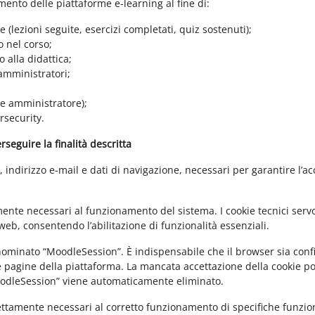
amento delle piattaforme e-learning al fine di:
e (lezioni seguite, esercizi completati, quiz sostenuti);
o nel corso;
 alla didattica;
 amministratori;
 e amministratore);
rsecurity.
seguire la finalità descritta
ndirizzo e-mail e dati di navigazione, necessari per garantire l’ac
mente necessari al funzionamento del sistema. I cookie tecnici servo
eb, consentendo l’abilitazione di funzionalità essenziali.
enominato “MoodleSession”. È indispensabile che il browser sia confi
e pagine della piattaforma. La mancata accettazione della cookie poli
MoodleSession” viene automaticamente eliminato.
rettamente necessari al corretto funzionamento di specifiche funziona