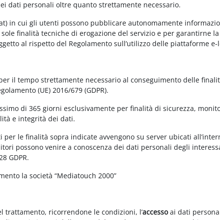
dei dati personali oltre quanto strettamente necessario.
at) in cui gli utenti possono pubblicare autonomamente informazioni 
e sole finalità tecniche di erogazione del servizio e per garantirne 
 soggetto al rispetto del Regolamento sull’utilizzo delle piattaforme 
 per il tempo strettamente necessario al conseguimento delle finalit
Regolamento (UE) 2016/679 (GDPR).
simo di 365 giorni esclusivamente per finalità di sicurezza, monitor
tà e integrità dei dati.
 per le finalità sopra indicate avvengono su server ubicati all’interno
nitori possono venire a conoscenza dei dati personali degli interessa
 28 GDPR.
amento la società “Mediatouch 2000”
el trattamento, ricorrendone le condizioni, l’
accesso
ai dati personal