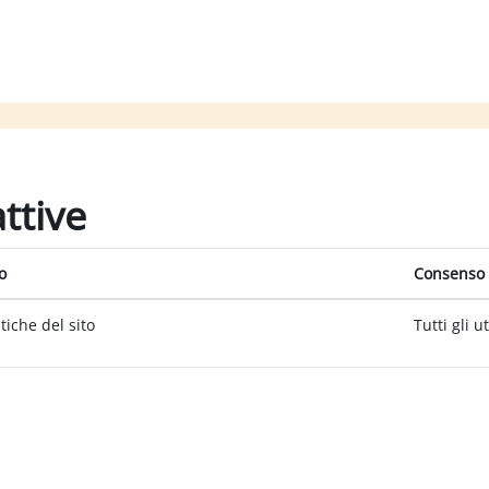
attive
o
Consenso 
itiche del sito
Tutti gli u