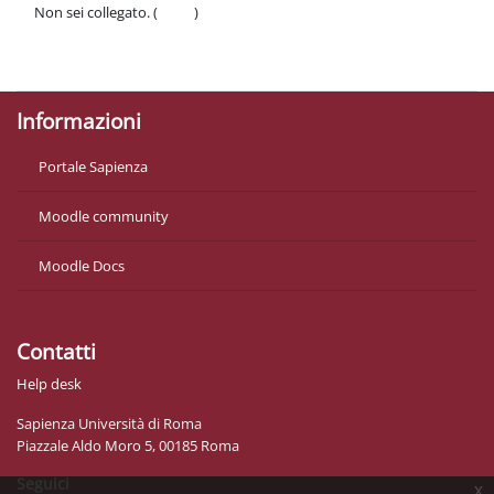
Non sei collegato. (
Login
)
Politiche
Ottieni l'app mobile
Informazioni
Portale Sapienza
Moodle community
Moodle Docs
Contatti
Help desk
Sapienza Università di Roma
Piazzale Aldo Moro 5, 00185 Roma
Seguici
x