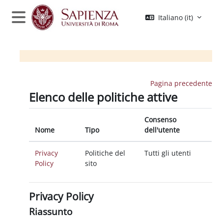
Vai al contenuto principale
Italiano ‎(it)‎
Pannello laterale
Pagina precedente
Elenco delle politiche attive
Consenso
Nome
Tipo
dell'utente
Privacy
Politiche del
Tutti gli utenti
Policy
sito
Privacy Policy
Riassunto