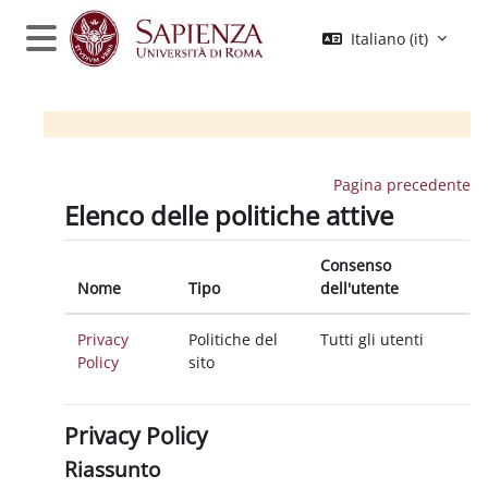
Vai al contenuto principale
Italiano ‎(it)‎
Pannello laterale
Pagina precedente
Elenco delle politiche attive
Consenso
Nome
Tipo
dell'utente
Privacy
Politiche del
Tutti gli utenti
Policy
sito
Privacy Policy
Riassunto