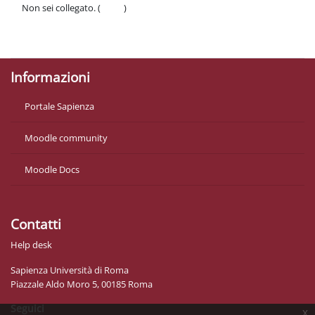
Non sei collegato. (
Login
)
Politiche
Ottieni l'app mobile
Informazioni
Portale Sapienza
Moodle community
Moodle Docs
Contatti
Help desk
Sapienza Università di Roma
Piazzale Aldo Moro 5, 00185 Roma
Seguici
x