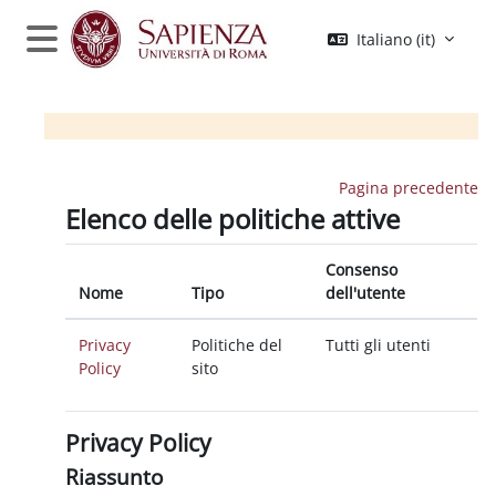
Vai al contenuto principale
Italiano ‎(it)‎
Pannello laterale
Pagina precedente
Elenco delle politiche attive
Consenso
Nome
Tipo
dell'utente
Privacy
Politiche del
Tutti gli utenti
Policy
sito
Privacy Policy
Riassunto