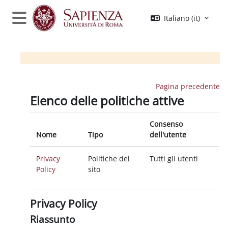
Vai al contenuto principale
Italiano ‎(it)‎
Pannello laterale
Pagina precedente
Elenco delle politiche attive
Consenso
Nome
Tipo
dell'utente
Privacy
Politiche del
Tutti gli utenti
Policy
sito
Privacy Policy
Riassunto