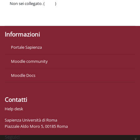
Non sei collegato. (
Login
)
Politiche
Ottieni l'app mobile
Informazioni
Portale Sapienza
Moodle community
Moodle Docs
Contatti
Help desk
Sapienza Università di Roma
Piazzale Aldo Moro 5, 00185 Roma
Seguici
x