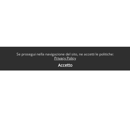
Se prosegui nella navigazione del sito, ne accetti le politiche:
Privacy Policy
Accetto
Contatti
Help desk
Sapienza Università di Roma