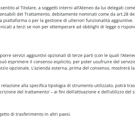
onsentito al Titolare, a soggetti interni all’Ateneo da lui delegati co
Responsabili del Trattamento, debitamente nominati come da art.28 de
piattaforma o per la gestione di ulteriori funzionalità aggiuntive.
municati a terzi se non per ottemperare ad obblighi di legge o rispon
re servizi aggiuntivi opzionali di terze parti (con le quali l’Ateneo
può esprimere il consenso esplicito, per poter usufruire del servizi
ervizio opzionale. L'azienda esterna, prima del consenso, mostrerà la
relazione alla specifica tipologia di strumento utilizzato, potrà tra
rizione del trattamento’ – ai fini dell’attivazione e dell’utilizzo del 
getto di trasferimento in altri paesi.