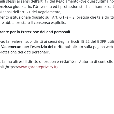
gli stessi ai sensi dell’art. 17 del Regolamento (ove quest’ultima n
enzioso giudiziario, l’Università ed i professionisti che li hanno tratt
i sensi dell’art. 21 del Regolamento,
tamento istituzionale (basato sull'Art. 6(1)(e)). Si precisa che tale di
nte abbia prestato il consenso esplicito.
arante per la Protezione dei dati personali
 far valere i suoi diritti ai sensi degli articoli 15-22 del GDPR util
l
Vademecum per l’esercizio dei diritti
pubblicato sulla pagina we
 protezione dei dati personali”.
Lei ha altresì il diritto di proporre
reclamo
all’Autorità di controllo
li (https://
www.garanteprivacy.it).