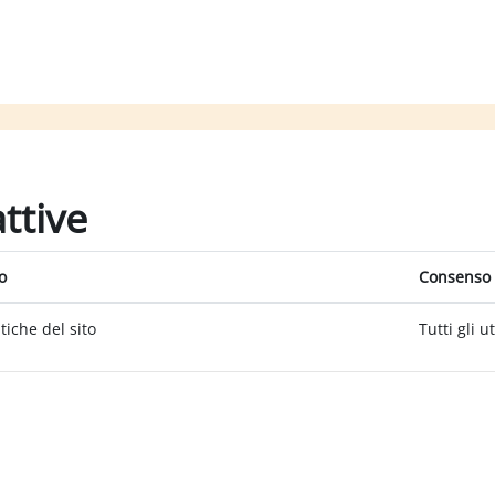
attive
o
Consenso 
itiche del sito
Tutti gli u