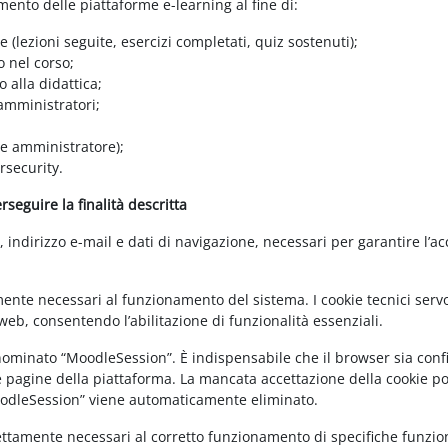
amento delle piattaforme e-learning al fine di:
e (lezioni seguite, esercizi completati, quiz sostenuti);
o nel corso;
 alla didattica;
 amministratori;
 e amministratore);
rsecurity.
seguire la finalità descritta
ndirizzo e-mail e dati di navigazione, necessari per garantire l’ac
mente necessari al funzionamento del sistema. I cookie tecnici servo
eb, consentendo l’abilitazione di funzionalità essenziali.
enominato “MoodleSession”. È indispensabile che il browser sia confi
e pagine della piattaforma. La mancata accettazione della cookie poli
MoodleSession” viene automaticamente eliminato.
rettamente necessari al corretto funzionamento di specifiche funziona