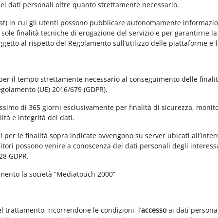
dei dati personali oltre quanto strettamente necessario.
at) in cui gli utenti possono pubblicare autonomamente informazioni 
e sole finalità tecniche di erogazione del servizio e per garantirne 
 soggetto al rispetto del Regolamento sull’utilizzo delle piattaforme 
 per il tempo strettamente necessario al conseguimento delle finalit
Regolamento (UE) 2016/679 (GDPR).
simo di 365 giorni esclusivamente per finalità di sicurezza, monitor
tà e integrità dei dati.
 per le finalità sopra indicate avvengono su server ubicati all’interno
nitori possono venire a conoscenza dei dati personali degli interessa
 28 GDPR.
amento la società “Mediatouch 2000”
el trattamento, ricorrendone le condizioni, l’
accesso
ai dati personal