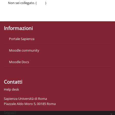
Non sei collegato. (
Login
)
Politiche
Ottieni l'app mobile
Informazioni
Portale Sapienza
Moodle community
Moodle Docs
Contatti
Help desk
Sapienza Università di Roma
Piazzale Aldo Moro 5, 00185 Roma
Seguici
x