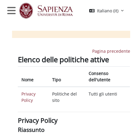
Vai al contenuto principale
Italiano ‎(it)‎
Pannello laterale
Pagina precedente
Elenco delle politiche attive
Consenso
Nome
Tipo
dell'utente
Privacy
Politiche del
Tutti gli utenti
Policy
sito
Privacy Policy
Riassunto